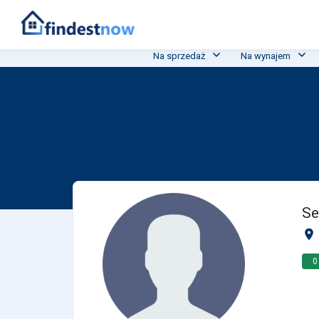
Na sprzedaż
Na wynajem
Selected Estates
Se
0