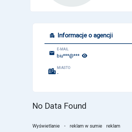
Informacje o agencji
E-MAIL
biu***@***
MIASTO
-
No Data Found
Wyświetlanie
-
reklam w sumie
reklam