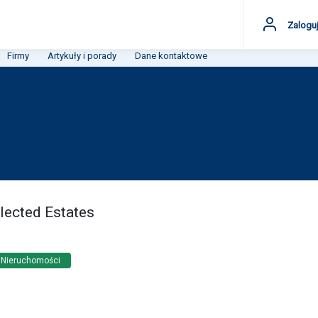
Zaloguj
Firmy
Artykuły i porady
Dane kontaktowe
lected Estates
 Nieruchomości