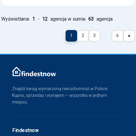
Wyświetlanie
1
-
12
agencja w sumie
63
agencja
…
»
1
2
3
6
Znajdź swoją wymarzoną nieruchomość w Polsce.
Kupno, sprzedaż i wynajem — wszystko w jednym
miejscu.
Findestnow