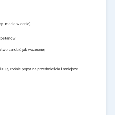
(np. media w cenie)
stostanów
łatwo zarobić jak wcześniej.
izują, rośnie popyt na przedmieścia i mniejsze