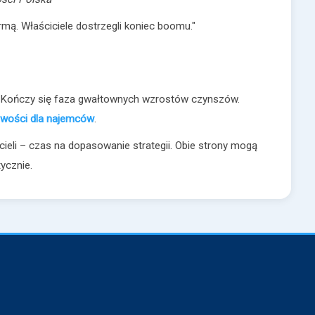
rmą. Właściciele dostrzegli koniec boomu."
. Kończy się faza gwałtownych wzrostów czynszów.
żliwości dla najemców
.
ieli – czas na dopasowanie strategii. Obie strony mogą
tycznie.