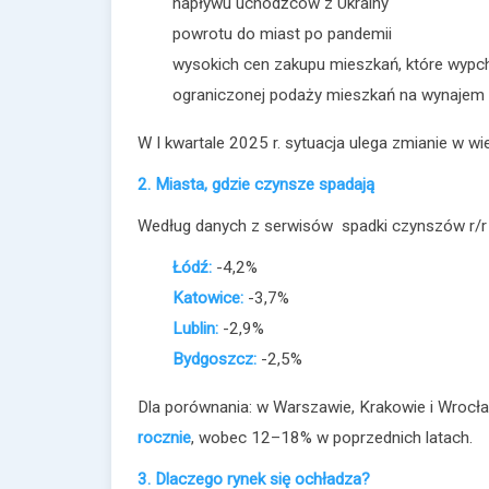
napływu uchodźców z Ukrainy
powrotu do miast po pandemii
wysokich cen zakupu mieszkań, które wypch
ograniczonej podaży mieszkań na wynajem
W I kwartale 2025 r. sytuacja ulega zmianie w wi
2. Miasta, gdzie czynsze spadają
Według danych z serwisów spadki czynszów r/r n
Łódź:
-4,2%
Katowice:
-3,7%
Lublin:
-2,9%
Bydgoszcz:
-2,5%
Dla porównania: w Warszawie, Krakowie i Wrocła
rocznie
, wobec 12–18% w poprzednich latach.
3. Dlaczego rynek się ochładza?