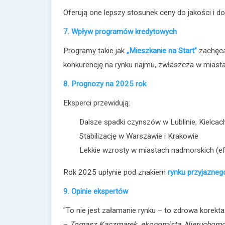
Oferują one lepszy stosunek ceny do jakości i d
7. Wpływ programów kredytowych
Programy takie jak
„Mieszkanie na Start”
zachęca
konkurencję na rynku najmu, zwłaszcza w miastac
8. Prognozy na 2025 rok
Eksperci przewidują:
Dalsze spadki czynszów w Lublinie, Kielcac
Stabilizację w Warszawie i Krakowie
Lekkie wzrosty w miastach nadmorskich (e
Rok 2025 upłynie pod znakiem
rynku przyjazne
9. Opinie ekspertów
"To nie jest załamanie rynku – to zdrowa korekt
–
Tomasz Kaczmarek, ekonomista, Nieruchomo