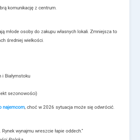
obrą komunikację z centrum.
ją młode osoby do zakupu własnych lokali. Zmniejsza to
h średniej wielkości.
h i Białymstoku
fekt sezonowości)
go najemcom
, choć w 2026 sytuacja może się odwrócić.
a. Rynek wynajmu wreszcie łapie oddech."
ści Polska