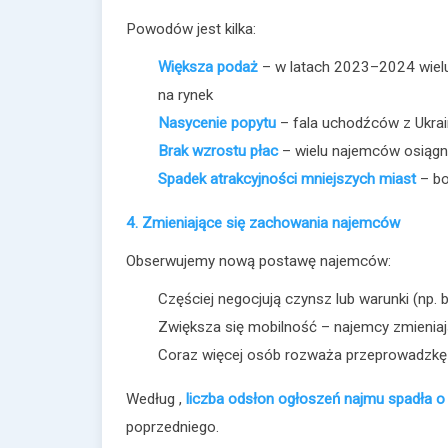
Powodów jest kilka:
Większa podaż
– w latach 2023–2024 wielu
na rynek
Nasycenie popytu
– fala uchodźców z Ukrain
Brak wzrostu płac
– wielu najemców osiągn
Spadek atrakcyjności mniejszych miast
– bo
4. Zmieniające się zachowania najemców
Obserwujemy nową postawę najemców:
Częściej negocjują czynsz lub warunki (np. b
Zwiększa się mobilność – najemcy zmieniaj
Coraz więcej osób rozważa przeprowadzk
Według ,
liczba odsłon ogłoszeń najmu spadła 
poprzedniego.