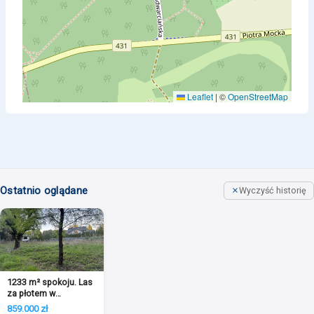
Leaflet
|
©
OpenStreetMap
Ostatnio oglądane
Wyczyść historię
1233 m² spokoju. Las
za płotem w
Puszczykowie
859.000 zł