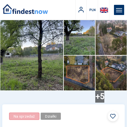
PLN
+5
Na sprzedaż
Działki