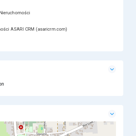
Nieruchomości
omości ASARI CRM (asaricrm.com)
on