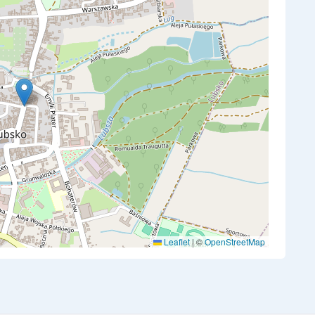
Leaflet
|
©
OpenStreetMap