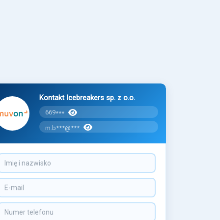
Kontakt Icebreakers sp. z o.o.
669
***
m.b***@***