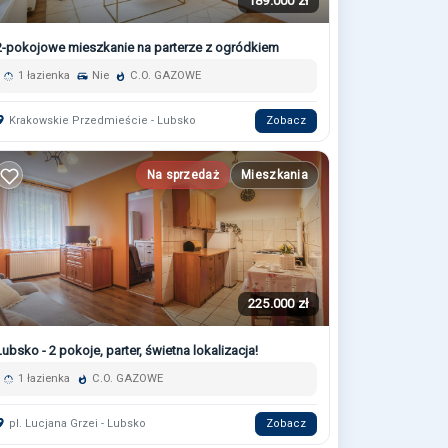
189.000 zł
2-pokojowe mieszkanie na parterze z ogródkiem
1 łazienka
Nie
C.O. GAZOWE
Krakowskie Przedmieście - Lubsko
Zobacz
Na sprzedaż
Mieszkania
225.000 zł
Lubsko - 2 pokoje, parter, świetna lokalizacja!
1 łazienka
C.O. GAZOWE
pl. Lucjana Grzei - Lubsko
Zobacz