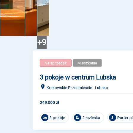
+9
Na sprzedaż
Mieszkania
3 pokoje w centrum Lubska
Krakowskie Przedmieście - Lubsko
249.000 zł
3 pokóje
2 łazienka
Parter p