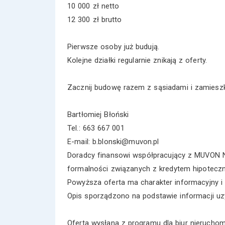
10 000 zł netto
12 300 zł brutto
Pierwsze osoby już budują.
Kolejne działki regularnie znikają z oferty.
Zacznij budowę razem z sąsiadami i zamieszk
Bartłomiej Błoński
Tel.: 663 667 001
E-mail: b.blonski@muvon.pl
Doradcy finansowi współpracujący z MUVON N
formalności związanych z kredytem hipotecz
Powyższa oferta ma charakter informacyjny i 
Opis sporządzono na podstawie informacji uzy
Oferta wysłana z programu dla biur nieruch