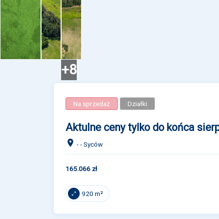
+8
Na sprzedaż
Działki
Aktulne ceny tylko do końca sier
- - Syców
165.066 zł
920 m²