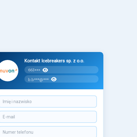
Kontakt Icebreakers sp. z o.o.
663
***
b.b***@***