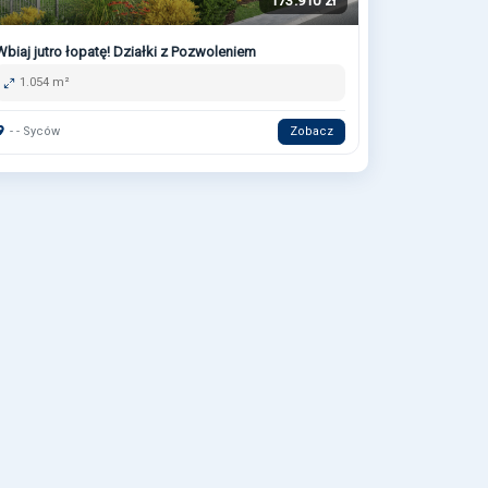
173.910 zł
Wbiaj jutro łopatę! Działki z Pozwoleniem
1.054 m²
- - Syców
Zobacz