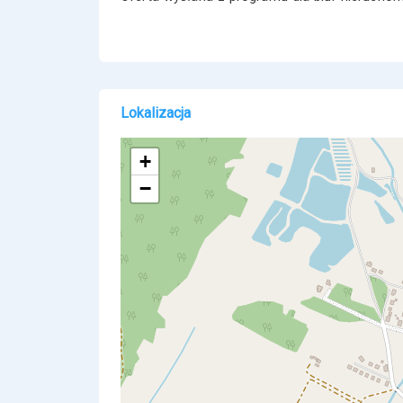
Lokalizacja
+
−