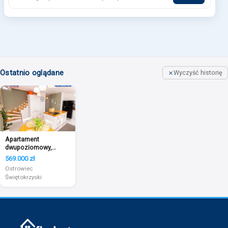
Ostatnio oglądane
Wyczyść historię
Apartament
dwupoziomowy,
Ostrowiec Św - 78m2
569.000 zł
Ostrowiec
Świętokrzyski