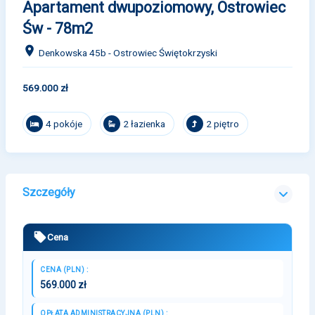
Apartament dwupoziomowy, Ostrowiec
Św - 78m2
Denkowska 45b - Ostrowiec Świętokrzyski
569.000 zł
4 pokóje
2 łazienka
2 piętro
Szczegóły
Cena
CENA (PLN) :
569.000 zł
OPŁATA ADMINISTRACYJNA (PLN) :