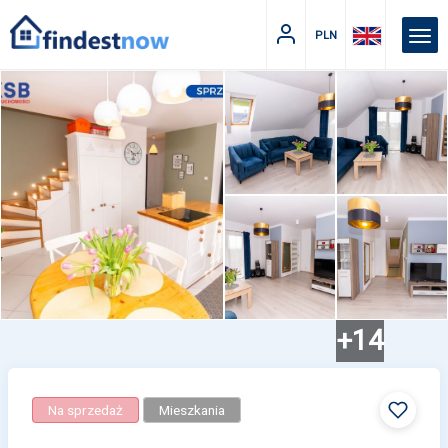
PLN
+14
Na sprzedaż
Mieszkania