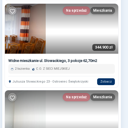
Na sprzedaż
Mieszkania
344.900 zł
Widne mieszkanie ul. Słowackiego, 3 pokoje 62,70m2
2 łazienka
C.O. Z SIECI MIEJSKIEJ
Juliusza Słowackiego 23 - Ostrowiec Świętokrzyski
Zobacz
Na sprzedaż
Mieszkania