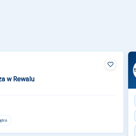
za w Rewalu
iętro