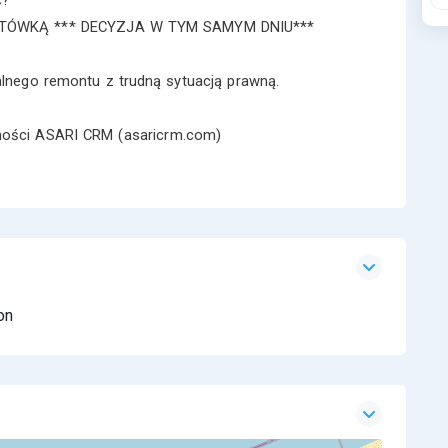
GOTÓWKĄ *** DECYZJA W TYM SAMYM DNIU***
alnego remontu z trudną sytuacją prawną.
omości ASARI CRM (asaricrm.com)
on