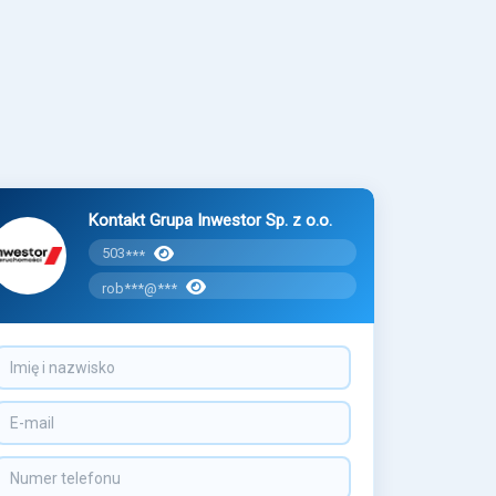
Kontakt Grupa Inwestor Sp. z o.o.
503
***
rob***@***