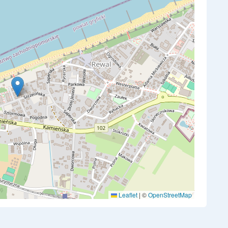
Leaflet
|
©
OpenStreetMap