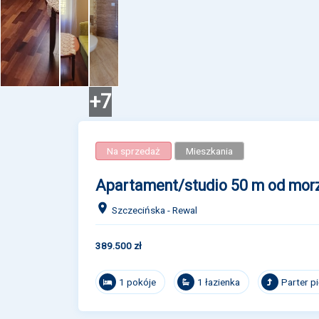
+7
Na sprzedaż
Mieszkania
Apartament/studio 50 m od mor
Szczecińska - Rewal
389.500 zł
1 pokóje
1 łazienka
Parter p