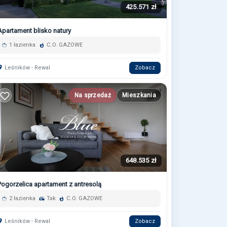
425.571 zł
Apartament blisko natury
1 łazienka
C.O. GAZOWE
Leśników - Rewal
Zobacz
Na sprzedaż
Mieszkania
648.535 zł
Pogorzelica apartament z antresolą
2 łazienka
Tak
C.O. GAZOWE
Leśników - Rewal
Zobacz