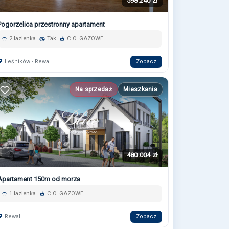
598.240 zł
Pogorzelica przestronny apartament
2 łazienka
Tak
C.O. GAZOWE
Leśników - Rewal
Zobacz
Na sprzedaż
Mieszkania
480.004 zł
Apartament 150m od morza
1 łazienka
C.O. GAZOWE
Rewal
Zobacz