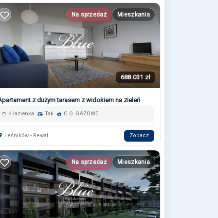
Na sprzedaż
Mieszkania
688.031 zł
Apartament z dużym tarasem z widokiem na zieleń
4 łazienka
Tak
C.O. GAZOWE
Leśników - Rewal
Zobacz
Na sprzedaż
Mieszkania