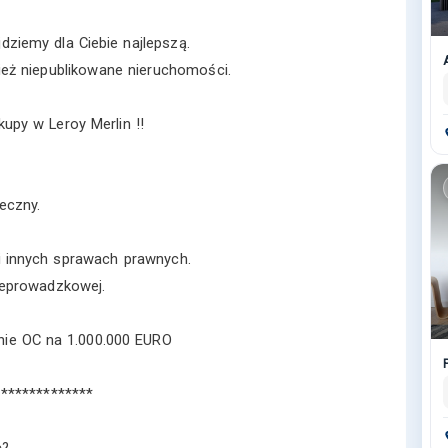
jdziemy dla Ciebie najlepszą.
ż niepublikowane nieruchomości.
upy w Leroy Merlin !!
eczny.
 innych sprawach prawnych.
eprowadzkowej.
enie OC na 1.000.000 EURO
**************
ć?