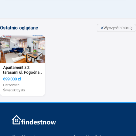
Ostatnio oglądane
Wyczyść historię
Apartament z 2
tarasami ul. Pogodna -
90,45m2
699.000 zł
Ostrowiec
Świętokrzyski