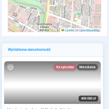
Leaflet
|
©
OpenStreetMap
Wyróżniona nieruchomość
Na sprzedaż
Mieszkania
409.000 zł