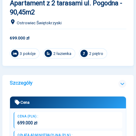
Apartament z 2 tarasami ul. Pogodna -
90,45m2
Ostrowiec Świętokrzyski
699.000 zł
3 pokóje
2 łazienka
2 piętro
Szczegóły
Cena
CENA (PLN) :
699.000 zł
OPŁATA ADMINISTRACYJNA (PLN) :