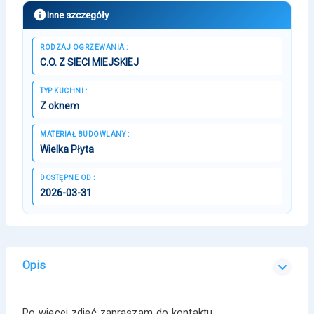
Inne szczegóły
RODZAJ OGRZEWANIA :
C.O. Z SIECI MIEJSKIEJ
TYP KUCHNI :
Z oknem
MATERIAŁ BUDOWLANY :
Wielka Płyta
DOSTĘPNE OD :
2026-03-31
Opis
Po więcej zdjęć zapraszam do kontaktu.