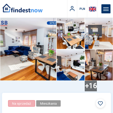
PLN
+16
Na sprzedaż
Mieszkania