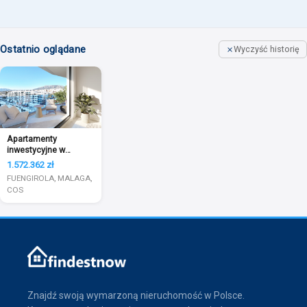
Ostatnio oglądane
Wyczyść historię
Apartamenty
inwestycyjne w
ciekawej lokalizacji
1.572.362 zł
FUENGIROLA, MALAGA,
COS
Znajdź swoją wymarzoną nieruchomość w Polsce.