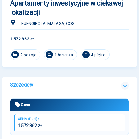
Apartamenty inwestycyjne w ciekawej
lokalizacji
- - FUENGIROLA, MALAGA, COS
1.572.362 zł
2 pokóje
1 łazienka
4 piętro
Szczegóły
Cena
CENA (PLN) :
1.572.362 zł