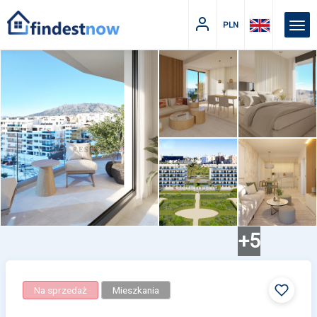
PLN
+5
Na sprzedaż
Mieszkania