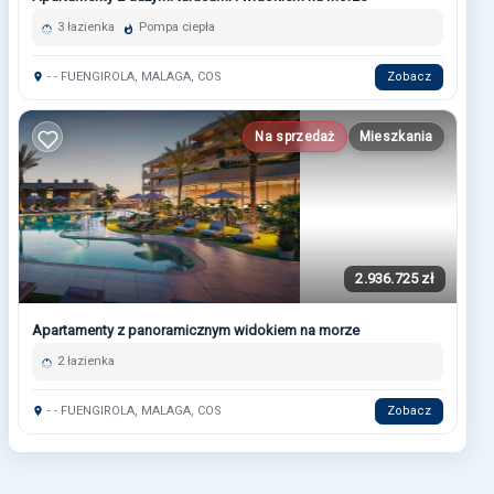
3 łazienka
Pompa ciepła
- - FUENGIROLA, MALAGA, COS
Zobacz
Na sprzedaż
Mieszkania
2.936.725 zł
Apartamenty z panoramicznym widokiem na morze
2 łazienka
- - FUENGIROLA, MALAGA, COS
Zobacz