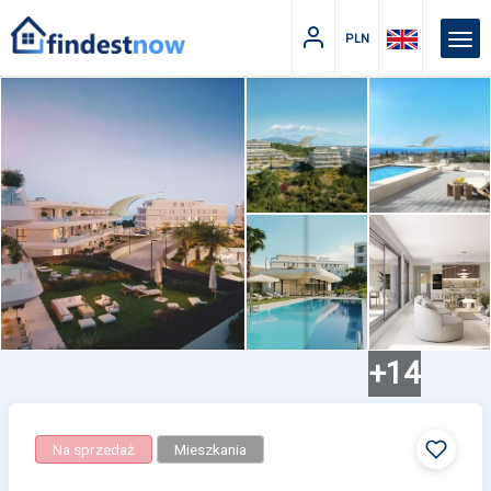
PLN
+14
Na sprzedaż
Mieszkania