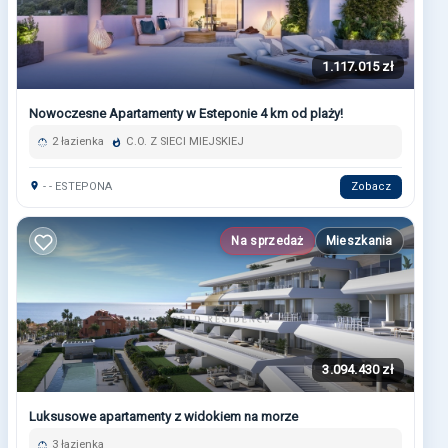
1.117.015 zł
Nowoczesne Apartamenty w Esteponie 4 km od plaży!
2 łazienka
C.O. Z SIECI MIEJSKIEJ
- - ESTEPONA
Zobacz
Na sprzedaż
Mieszkania
3.094.430 zł
Luksusowe apartamenty z widokiem na morze
3 łazienka