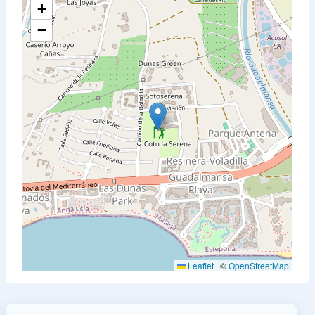
+
−
Leaflet
|
©
OpenStreetMap