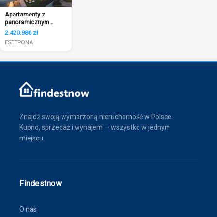
Apartamenty z
panoramicznym
widokiem
2.420.986 zł
ESTEPONA
Znajdź swoją wymarzoną nieruchomość w Polsce.
Kupno, sprzedaż i wynajem — wszystko w jednym
miejscu.
Findestnow
O nas