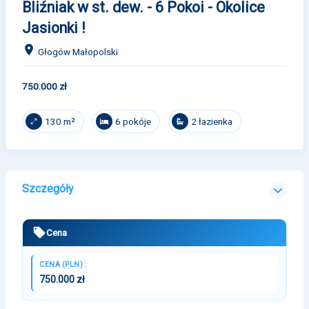
Bliźniak w st. dew. - 6 Pokoi - Okolice
Jasionki !
Głogów Małopolski
750.000 zł
6 pokóje
2 łazienka
130 m²
Szczegóły
Cena
CENA (PLN) :
750.000 zł