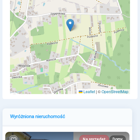
Leaflet
|
©
OpenStreetMap
Wyróżniona nieruchomość
Na sprzedaż
Domy