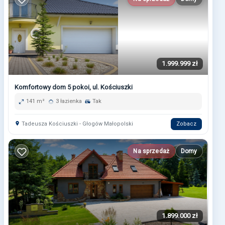
1.999.999 zł
Komfortowy dom 5 pokoi, ul. Kościuszki
141 m²
3 łazienka
Tak
Tadeusza Kościuszki - Głogów Małopolski
Zobacz
Na sprzedaż
Domy
1.899.000 zł