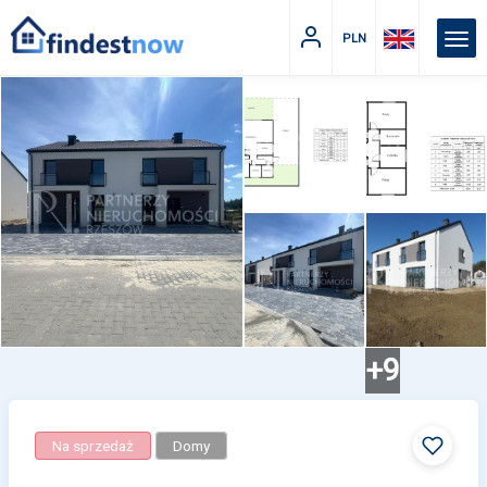
PLN
+9
Na sprzedaż
Domy