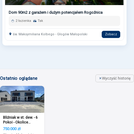
Dom 90m2 z garażem i dużym potencjałem Rogoźnica
2 łazienka
Tak
św. Maksymiliana Kolbego - Głogów Małopolski
Zobacz
Ostatnio oglądane
Wyczyść historię
Bliźniak w st. dew. - 6
Pokoi - Okolice
Jasionki !
750.000 zł