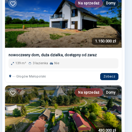
Na sprzedaż
Domy
1.150.000 zł
nowoczesny dom, duża działka, dostępny od zaraz
139 m²
3 łazienka
Nie
- - Głogów Małopolski
Zobacz
Na sprzedaż
Domy
430.000 zł