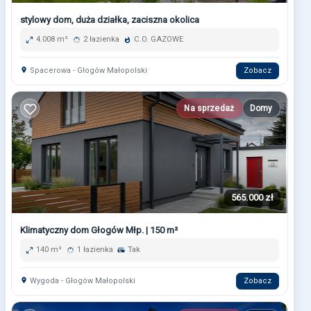
stylowy dom, duża działka, zaciszna okolica
4.008 m²
2 łazienka
C.O. GAZOWE
Spacerowa - Głogów Małopolski
Zobacz
Na sprzedaż
Domy
565.000 zł
Klimatyczny dom Głogów Młp. | 150 m²
140 m²
1 łazienka
Tak
Wygoda - Głogów Małopolski
Zobacz