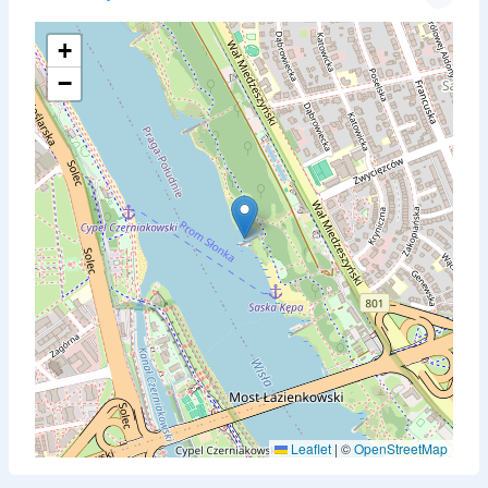
+
−
Leaflet
|
©
OpenStreetMap