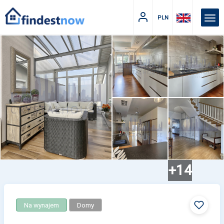
PLN
+14
Na wynajem
Domy