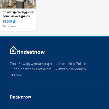
Do wynajęcia wygodny
dom Saska Kępa oś
Marokańska
18.000 zł
Warszawa
Znajdź swoją wymarzoną nieruchomość w Polsce.
Kupno, sprzedaż i wynajem — wszystko w jednym
miejscu.
Findestnow