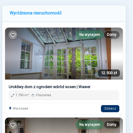
Wyróżniona nieruchomość
Na wynajem
Domy
12.500 zł
Urokliwy dom z ogrodem wśród sosen | Wawer
1.700 m²
3 łazienka
Warszawa
Zobacz
Na wynajem
Domy