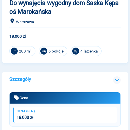
Do wynajęcia wygodny dom Saska Kępa
oś Marokańska
Warszawa
18.000 zł
6 pokóje
4 łazienka
200 m²
Szczegóły
Cena
CENA (PLN) :
18.000 zł