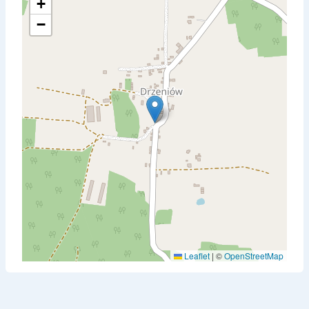
+
−
Leaflet
|
©
OpenStreetMap