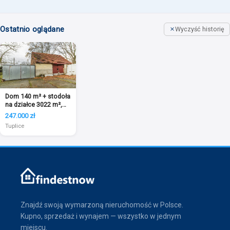
Ostatnio oglądane
Wyczyść historię
Dom 140 m² + stodoła
na działce 3022 m²,
zielono
247.000 zł
Tuplice
Znajdź swoją wymarzoną nieruchomość w Polsce.
Kupno, sprzedaż i wynajem — wszystko w jednym
miejscu.