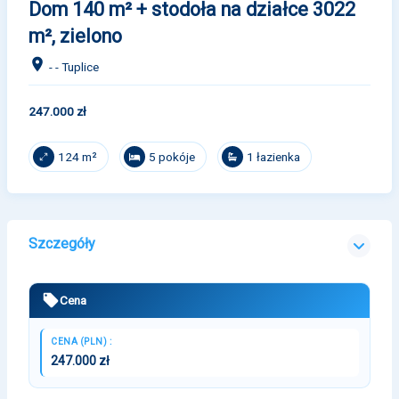
Dom 140 m² + stodoła na działce 3022
m², zielono
- - Tuplice
247.000 zł
5 pokóje
1 łazienka
124 m²
Szczegóły
Cena
CENA (PLN) :
247.000 zł