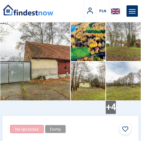
PLN
+4
Na sprzedaż
Domy