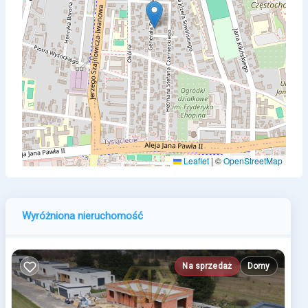
Leaflet
|
©
OpenStreetMap
Wyróżniona nieruchomość
Na sprzedaż
Domy