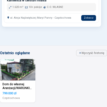
Kamienica w centrum miasta
1.620 m²
10+ pokóje
C.O. WŁASNE
al. Aleja Najświętszej Maryi Panny - Częstochowa
Zobacz
Ostatnio oglądane
Wyczyść historię
Dom do własnej
Aranżacji/WARUNKI
na 4 lokale
799.000 zł
Częstochowa