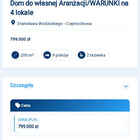
Dom do własnej Aranżacji/WARUNKI na
4 lokale
Stanisława Wodzickiego - Częstochowa
799.000 zł
9 pokóje
2 łazienka
200 m²
Szczegóły
Cena
CENA (PLN) :
799.000 zł