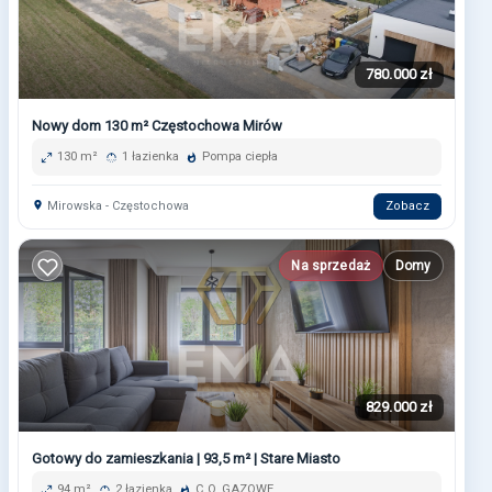
780.000 zł
Nowy dom 130 m² Częstochowa Mirów
130 m²
1 łazienka
Pompa ciepła
Mirowska - Częstochowa
Zobacz
Na sprzedaż
Domy
829.000 zł
Gotowy do zamieszkania | 93,5 m² | Stare Miasto
94 m²
2 łazienka
C.O. GAZOWE