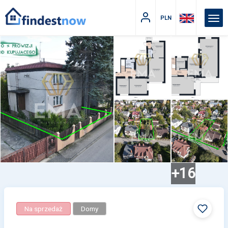
PLN
+16
Na sprzedaż
Domy