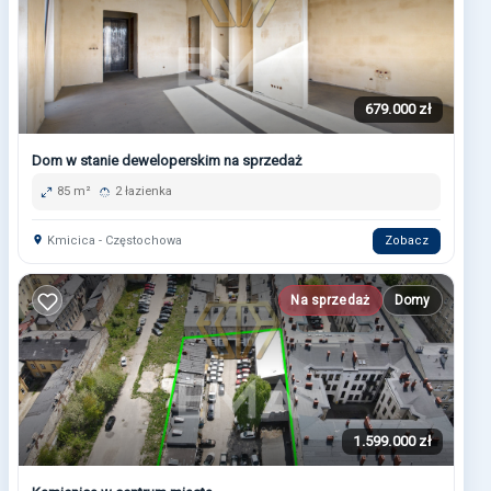
679.000 zł
Dom w stanie deweloperskim na sprzedaż
85 m²
2 łazienka
Kmicica - Częstochowa
Zobacz
Na sprzedaż
Domy
1.599.000 zł