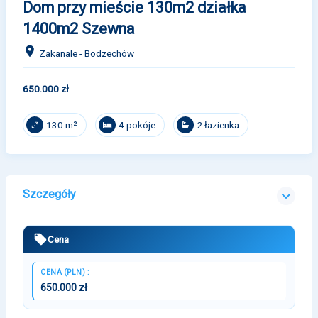
Dom przy mieście 130m2 działka
1400m2 Szewna
Zakanale - Bodzechów
650.000 zł
4 pokóje
2 łazienka
130 m²
Szczegóły
Cena
CENA (PLN) :
650.000 zł