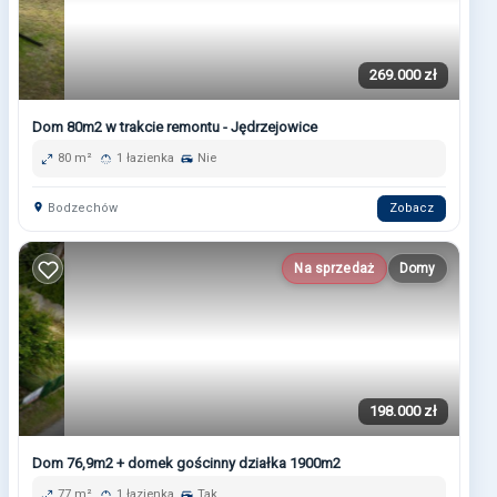
269.000 zł
Dom 80m2 w trakcie remontu - Jędrzejowice
80 m²
1 łazienka
Nie
Bodzechów
Zobacz
Na sprzedaż
Domy
198.000 zł
Dom 76,9m2 + domek gościnny działka 1900m2
77 m²
1 łazienka
Tak