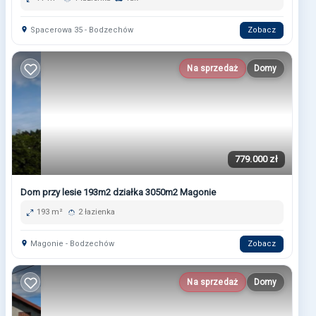
Spacerowa 35 - Bodzechów
Zobacz
Na sprzedaż
Domy
779.000 zł
Dom przy lesie 193m2 działka 3050m2 Magonie
193 m²
2 łazienka
Magonie - Bodzechów
Zobacz
Na sprzedaż
Domy