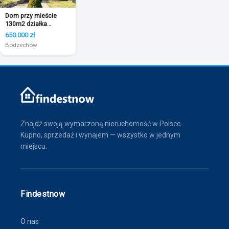
Dom przy mieście
130m2 działka
1400m2 Szewna
650.000 zł
Bodzechów
Znajdź swoją wymarzoną nieruchomość w Polsce.
Kupno, sprzedaż i wynajem — wszystko w jednym
miejscu.
Findestnow
O nas