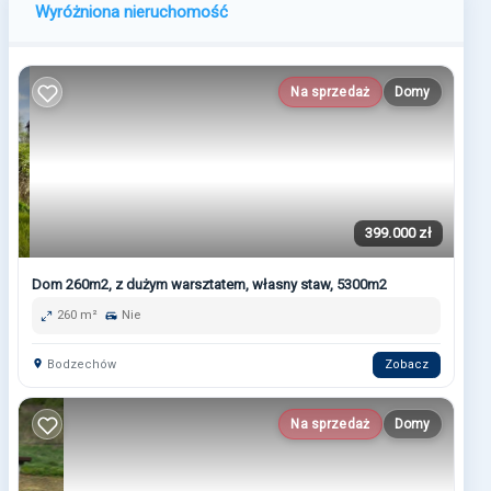
Wyróżniona nieruchomość
Na sprzedaż
Domy
399.000 zł
Dom 260m2, z dużym warsztatem, własny staw, 5300m2
260 m²
Nie
Bodzechów
Zobacz
Na sprzedaż
Domy