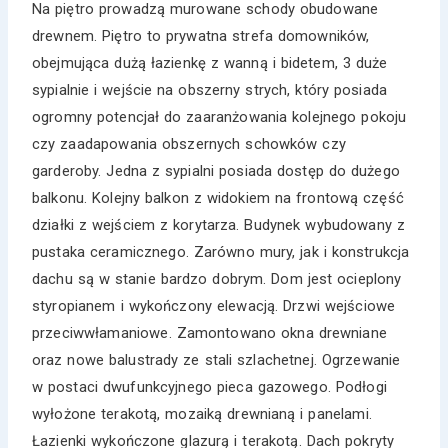
Na piętro prowadzą murowane schody obudowane
drewnem. Piętro to prywatna strefa domowników,
obejmująca dużą łazienkę z wanną i bidetem, 3 duże
sypialnie i wejście na obszerny strych, który posiada
ogromny potencjał do zaaranżowania kolejnego pokoju
czy zaadapowania obszernych schowków czy
garderoby. Jedna z sypialni posiada dostęp do dużego
balkonu. Kolejny balkon z widokiem na frontową część
działki z wejściem z korytarza. Budynek wybudowany z
pustaka ceramicznego. Zarówno mury, jak i konstrukcja
dachu są w stanie bardzo dobrym. Dom jest ocieplony
styropianem i wykończony elewacją. Drzwi wejściowe
przeciwwłamaniowe. Zamontowano okna drewniane
oraz nowe balustrady ze stali szlachetnej. Ogrzewanie
w postaci dwufunkcyjnego pieca gazowego. Podłogi
wyłożone terakotą, mozaiką drewnianą i panelami.
Łazienki wykończone glazurą i terakotą. Dach pokryty