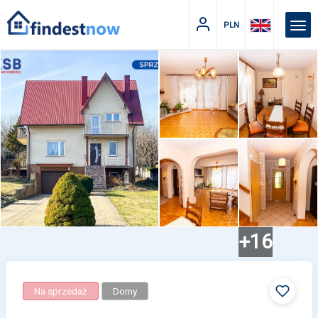
PLN
+16
Na sprzedaż
Domy