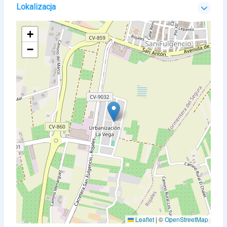
Lokalizacja
+
−
Leaflet
|
©
OpenStreetMap