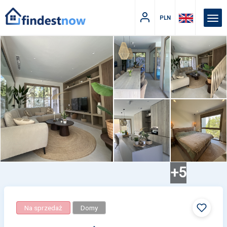
PLN
+5
Na sprzedaż
Domy