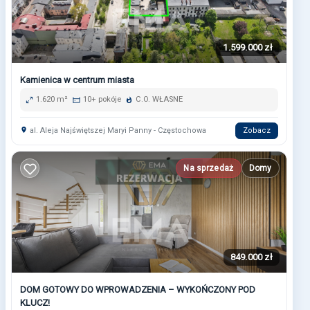
1.599.000 zł
Kamienica w centrum miasta
1.620 m²
10+ pokóje
C.O. WŁASNE
al. Aleja Najświętszej Maryi Panny - Częstochowa
Zobacz
Na sprzedaż
Domy
849.000 zł
DOM GOTOWY DO WPROWADZENIA – WYKOŃCZONY POD
KLUCZ!