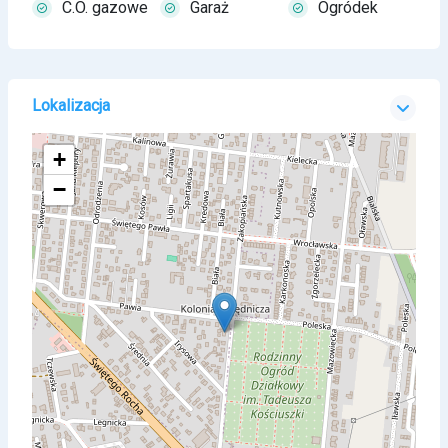
C.O. gazowe
Garaż
Ogródek
Lokalizacja
+
−