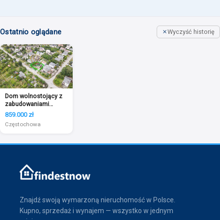
Ostatnio oglądane
Wyczyść historię
Dom wolnostojący z
zabudowaniami
gospodarczymi
859.000 zł
Częstochowa
Znajdź swoją wymarzoną nieruchomość w Polsce.
Kupno, sprzedaż i wynajem — wszystko w jednym