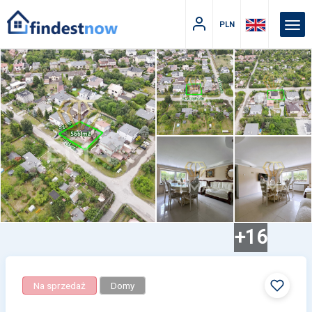
PLN
+16
Na sprzedaż
Domy