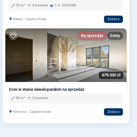
92 m²
3 łazienka
C.O. GAZOWE
Kawia - Częstochowa
Zobacz
Na sprzedaż
Domy
679.000 zł
Dom w stanie deweloperskim na sprzedaż
85 m²
2 łazienka
Kmicica - Częstochowa
Zobacz