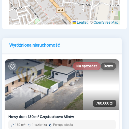
Leaflet
|
©
OpenStreetMap
Wyróżniona nieruchomość
Na sprzedaż
Domy
780.000 zł
Nowy dom 130 m² Częstochowa Mirów
130 m²
1 łazienka
Pompa ciepła