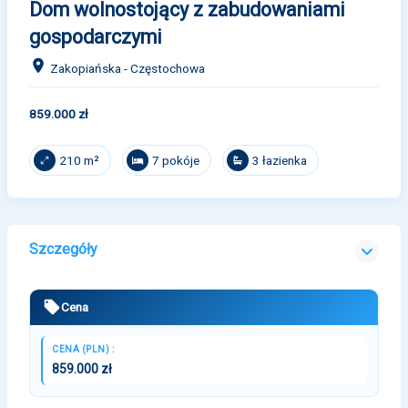
Dom wolnostojący z zabudowaniami
gospodarczymi
Zakopiańska - Częstochowa
859.000 zł
7 pokóje
3 łazienka
210 m²
Szczegóły
Cena
CENA (PLN) :
859.000 zł