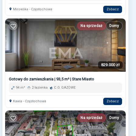
Mirowska - Częstochowa
Zobacz
Na sprzedaż
Domy
829.000 zł
Gotowy do zamieszkania | 93,5 m² | Stare Miasto
94 m²
2 łazienka
C.O. GAZOWE
Kawia - Częstochowa
Zobacz
Na sprzedaż
Domy