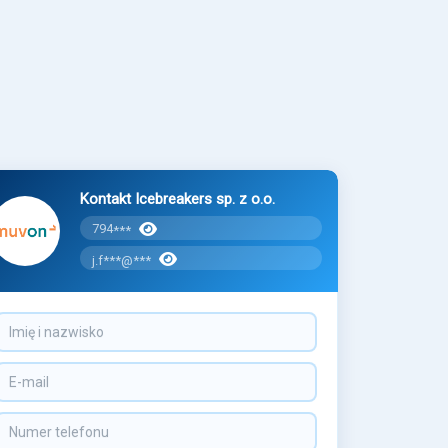
Kontakt Icebreakers sp. z o.o.
794
***
j.f***@***