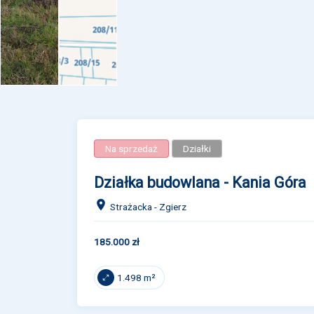
Na sprzedaż
Działki
Działka budowlana - Kania Góra
Strażacka - Zgierz
185.000 zł
1.498 m²