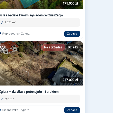
175.000 zł
Tu las będzie Twoim sąsiadem|Wizualizacja
1.023 m²
Poprzeczna - Zgierz
Zobacz
Na sprzedaż
Działki
247.000 zł
Zgierz – działka z potencjałem i urokiem
767 m²
Ciosnowska - Zgierz
Zobacz