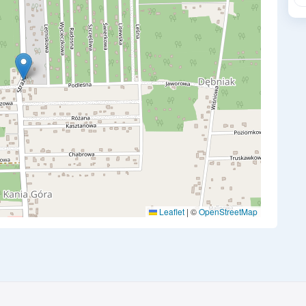
Leaflet
|
©
OpenStreetMap