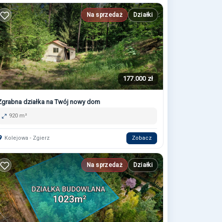
Na sprzedaż
Działki
177.000 zł
Zgrabna działka na Twój nowy dom
920 m²
Kolejowa - Zgierz
Zobacz
Na sprzedaż
Działki