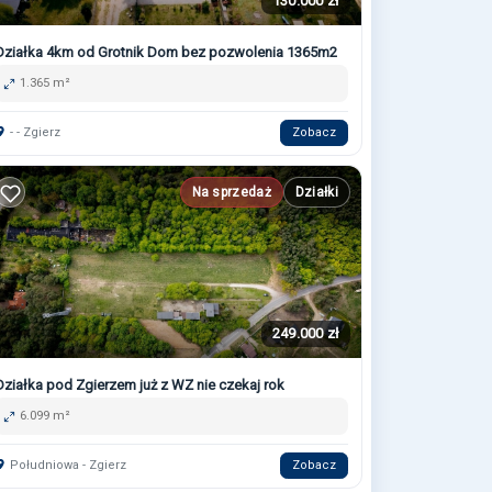
130.000 zł
Działka 4km od Grotnik Dom bez pozwolenia 1365m2
1.365 m²
- - Zgierz
Zobacz
Na sprzedaż
Działki
249.000 zł
Działka pod Zgierzem już z WZ nie czekaj rok
6.099 m²
Południowa - Zgierz
Zobacz