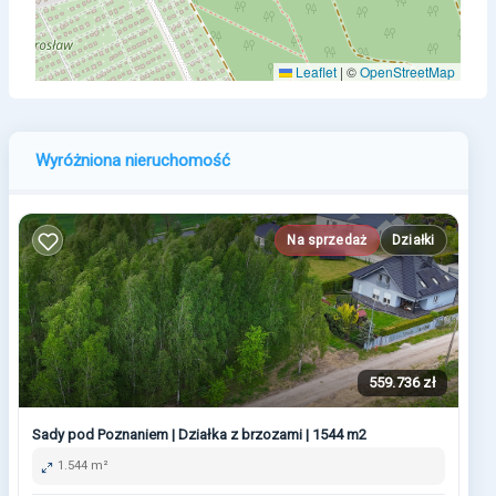
Leaflet
|
©
OpenStreetMap
Wyróżniona nieruchomość
Na sprzedaż
Działki
559.736 zł
Sady pod Poznaniem | Działka z brzozami | 1544 m2
1.544 m²