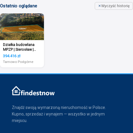
Ostatnio oglądane
Wyczyść historię
Działka budowlana
MPZP | Sierosław |
1584 m2
394.416 zł
Tarnowo Podgórne
Znajdź swoją wymarzoną nieruchomość w Polsce.
Kupno, sprzedaż i wynajem — wszystko w jednym
miejscu.