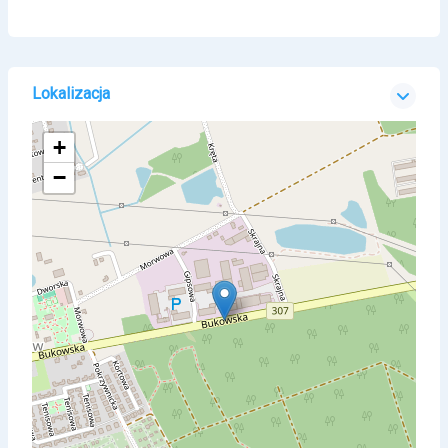
Lokalizacja
+
−