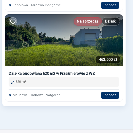
Topolowa - Tarnowo Podgórne
Zobacz
Na sprzedaż
Działki
463.500 zł
Działka budowlana 620 m2 w Przeźmierowie z WZ
620 m²
Malinowa - Tarnowo Podgórne
Zobacz