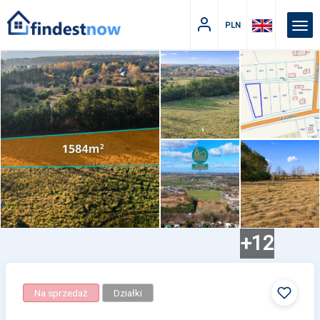
PLN
+12
Na sprzedaż
Działki