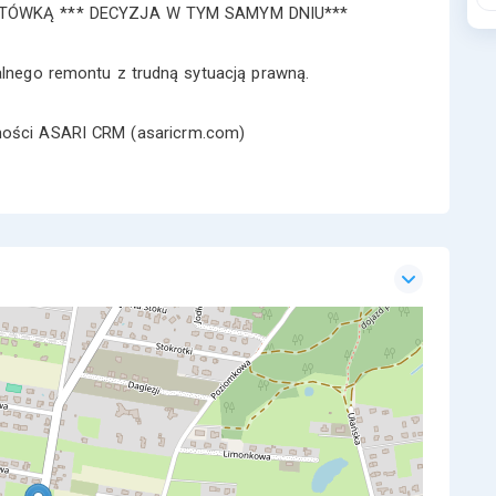
GOTÓWKĄ *** DECYZJA W TYM SAMYM DNIU***
alnego remontu z trudną sytuacją prawną.
omości ASARI CRM (asaricrm.com)