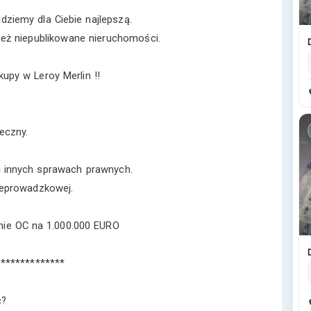
jdziemy dla Ciebie najlepszą.
ż niepublikowane nieruchomości.
upy w Leroy Merlin !!
eczny.
 innych sprawach prawnych.
eprowadzkowej.
enie OC na 1.000.000 EURO
**************
ć?