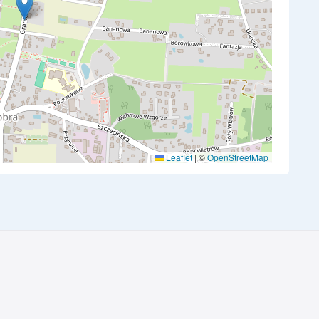
Leaflet
|
©
OpenStreetMap