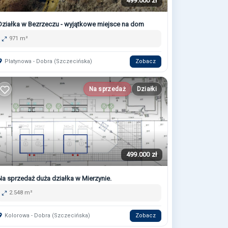
499.000 zł
Działka w Bezrzeczu - wyjątkowe miejsce na dom
971 m²
Platynowa - Dobra (Szczecińska)
Zobacz
Na sprzedaż
Działki
499.000 zł
Na sprzedaż duża działka w Mierzynie.
2.548 m²
Kolorowa - Dobra (Szczecińska)
Zobacz