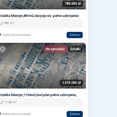
785.630 zł
Działka Mierzyn,881m2,decyzja wz ,pełne uzbrojenie
881 m²
Dobra (Szczecińska)
Zobacz
Na sprzedaż
Działki
1.013.030 zł
Działka Mierzyn,1136m2,bud.plan.pełne uzbrojenie,
1.136 m²
Dobra (Szczecińska)
Zobacz