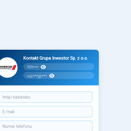
Kontakt Grupa Inwestor Sp. z o.o.
503
***
rob***@***