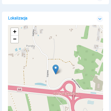
Lokalizacja
+
−