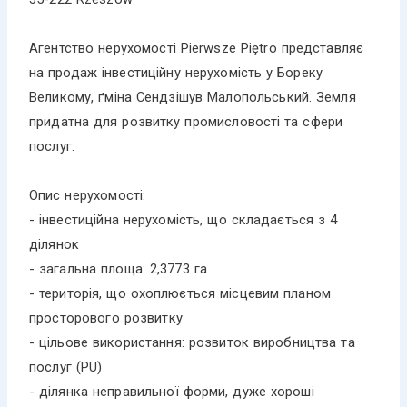
Агентство нерухомості Pierwsze Piętro представляє
на продаж інвестиційну нерухомість у Бореку
Великому, ґміна Сендзішув Малопольський. Земля
придатна для розвитку промисловості та сфери
послуг.
Опис нерухомості:
- інвестиційна нерухомість, що складається з 4
ділянок
- загальна площа: 2,3773 га
- територія, що охоплюється місцевим планом
просторового розвитку
- цільове використання: розвиток виробництва та
послуг (PU)
- ділянка неправильної форми, дуже хороші