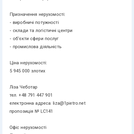
Призначення нерухомості:
- виробничі потужності
- склади та логістичні центри
- об'єкти сфери послуг
- промислова діяльність
Ціна нерухомості:
5 945 000 злотих
Ліза Чеботар
тел. +48 791 447 901
електронна адреса: liza@1pietro.net
пропозиція № LC141
Офіс нерухомості