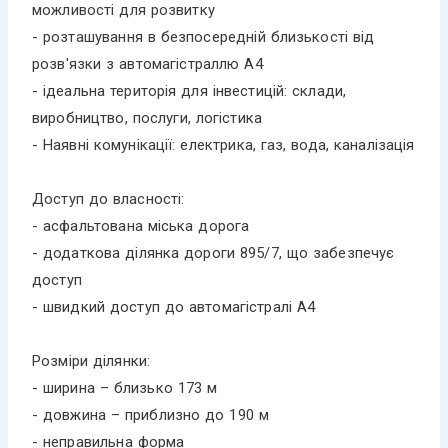
можливості для розвитку
- розташування в безпосередній близькості від
розв'язки з автомагістраллю А4
- ідеальна територія для інвестицій: склади,
виробництво, послуги, логістика
- Наявні комунікації: електрика, газ, вода, каналізація
Доступ до власності:
- асфальтована міська дорога
- додаткова ділянка дороги 895/7, що забезпечує
доступ
- швидкий доступ до автомагістралі А4
Розміри ділянки:
- ширина – близько 173 м
- довжина – приблизно до 190 м
- неправильна форма