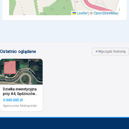
Leaflet
|
©
OpenStreetMap
Ostatnio oglądane
Wyczyść historię
Działka inwestycyjna
przy A4, Sędziszów
Małopolski
5.945.000 zł
Sędziszów Małopolski