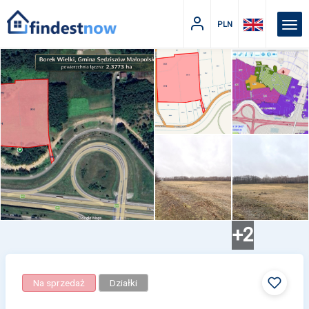
PLN
+2
Na sprzedaż
Działki