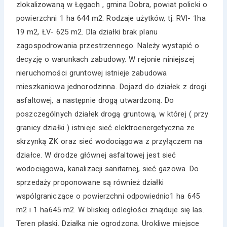
zlokalizowaną w Łęgach , gmina Dobra, powiat policki o
powierzchni 1 ha 644 m2. Rodzaje użytków, tj. RVI- 1ha
19 m2, ŁV- 625 m2. Dla działki brak planu
zagospodrowania przestrzennego. Należy wystapić o
decyzję o warunkach zabudowy. W rejonie niniejszej
nieruchomości gruntowej istnieje zabudowa
mieszkaniowa jednorodzinna. Dojazd do działek z drogi
asfaltowej, a następnie drogą utwardzoną. Do
poszczególnych działek drogą gruntową, w której ( przy
granicy działki ) istnieje sieć elektroenergetyczna ze
skrzynką ZK oraz sieć wodociągowa z przyłączem na
działce. W drodze głównej asfaltowej jest sieć
wodociągowa, kanalizacji sanitarnej, sieć gazowa. Do
sprzedaży proponowane są również działki
wspólgraniczące o powierzchni odpowiednio1 ha 645
m2 i 1 ha645 m2. W bliskiej odległości znajduje się las.
Teren płaski. Działka nie ogrodzona. Urokliwe miejsce