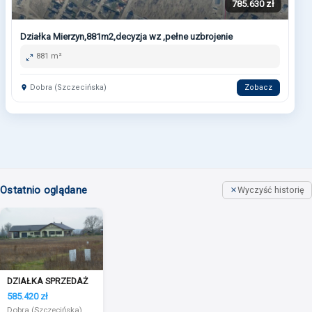
785.630 zł
Działka Mierzyn,881m2,decyzja wz ,pełne uzbrojenie
881 m²
Dobra (Szczecińska)
Zobacz
Ostatnio oglądane
Wyczyść historię
DZIAŁKA SPRZEDAŻ
585.420 zł
Dobra (Szczecińska)