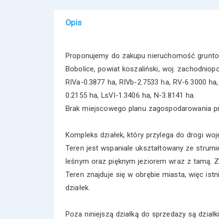
Opis
Proponujemy do zakupu nieruchomość grunto
Bobolice, powiat koszaliński, woj. zachodniop
RIVa-0.3877 ha, RIVb-2.7533 ha, RV-6.3000 ha,
0.2155 ha, LsVI-1.3406 ha, N-3.8141 ha.
Brak miejscowego planu zagospodarowania p
Kompleks działek, który przylega do drogi woj
Teren jest wspaniale ukształtowany ze strum
leśnym oraz pięknym jeziorem wraz z tamą. Z 
Teren znajduje się w obrębie miasta, więc ist
działek.
Poza niniejszą działką do sprzedazy są działk