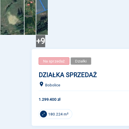
+9
Na sprzedaż
Działki
DZIAŁKA SPRZEDAŻ
Bobolice
1.299.400 zł
180.224 m²