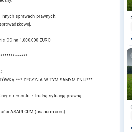
eczny.
 innych sprawach prawnych.
eprowadzkowej.
enie OC na 1.000.000 EURO
**************
ć?
GOTÓWKĄ *** DECYZJA W TYM SAMYM DNIU***
alnego remontu z trudną sytuacją prawną.
omości ASARI CRM (asaricrm.com)