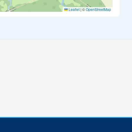
Leaflet
|
©
OpenStreetMap