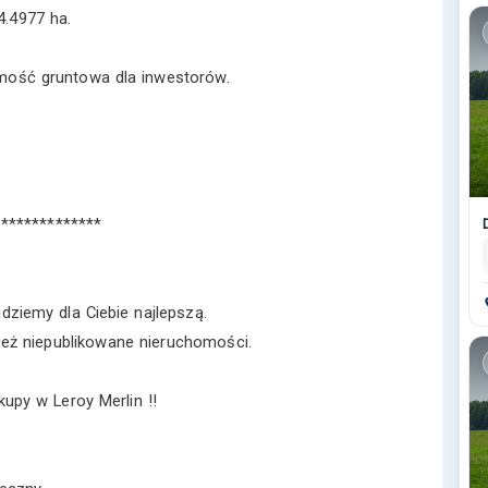
4.4977 ha.
omość gruntowa dla inwestorów.
**************
jdziemy dla Ciebie najlepszą.
ż niepublikowane nieruchomości.
upy w Leroy Merlin !!