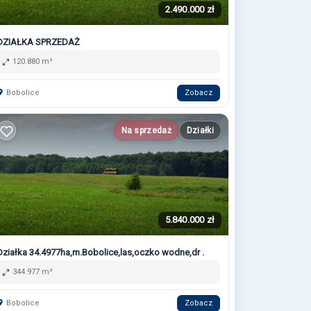
2.490.000 zł
DZIAŁKA SPRZEDAŻ
120.880 m²
Bobolice
Zobacz
Na sprzedaż
Działki
5.840.000 zł
Działka 34.4977ha,m.Bobolice,las,oczko wodne,dr .
344.977 m²
Bobolice
Zobacz