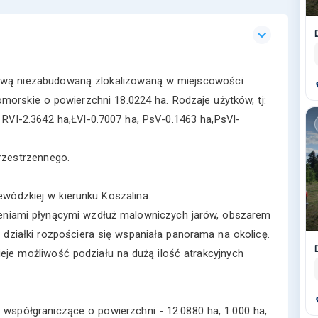
wą niezabudowaną zlokalizowaną w miejscowości
omorskie o powierzchni 18.0224 ha. Rodzaje użytków, tj:
 RVI-2.3642 ha,ŁVI-0.7007 ha, PsV-0.1463 ha,PsVI-
rzestrzennego.
ewódzkiej w kierunku Koszalina.
ieniami płynącymi wzdłuż malowniczych jarów, obszarem
działki rozpościera się wspaniała panorama na okolicę.
nieje możliwość podziału na dużą ilość atrakcyjnych
i współgraniczące o powierzchni - 12.0880 ha, 1.000 ha,