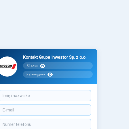
Kontakt Grupa Inwestor Sp. z o.o.
514
***
hal***@***