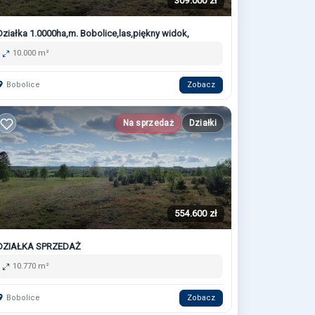
309.000 zł
Działka 1.0000ha,m. Bobolice,las,piękny widok,
10.000 m²
Bobolice
Zobacz
Na sprzedaż
Działki
554.600 zł
DZIAŁKA SPRZEDAŻ
10.770 m²
Bobolice
Zobacz