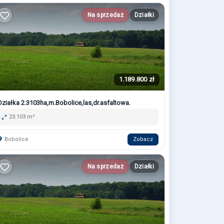
Na sprzedaż
Działki
1.189.800 zł
Działka 2.3103ha,m.Bobolice,las,dr.asfaltowa.
23.103 m²
Bobolice
Zobacz
Na sprzedaż
Działki