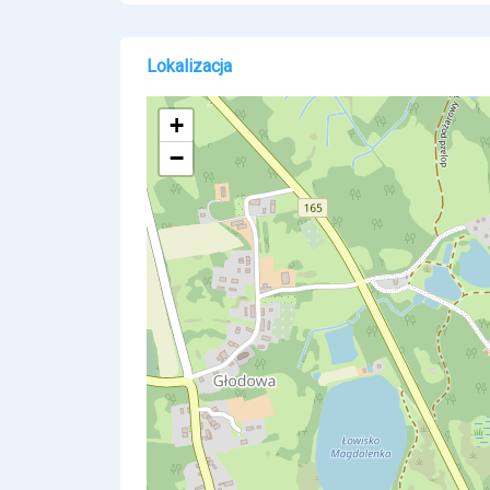
Lokalizacja
+
−