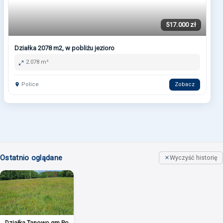
517.000 zł
Działka 2078 m2, w pobliżu jezioro
2.078 m²
Police
Zobacz
Ostatnio oglądane
Wyczyść historię
Działka,Tanowo,gm.Police,3166m2,plan-