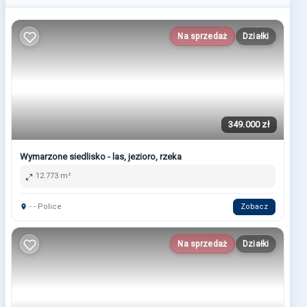
Na sprzedaż
Działki
349.000 zł
Wymarzone siedlisko - las, jezioro, rzeka
12.773 m²
- - Police
Zobacz
Na sprzedaż
Działki