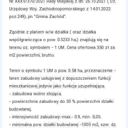
Nr XXXV/370/2021 Rady Miejskiej z dn. 26.10.2021 ( Dz.
Urzędowy Woj. Zachodniopomorskiego z 14.01.2022
poz.249), pn "Gmina Zachód".
Zgodnie z planem w/w działka ( oraz działka
współgranicząca o pow. 0.3233 ha,) znajdują się na
terenu oz. symbolem - 1 UM. Cena ofertowa 350 zł za
m2 powierzchni, brutto.
Teren o symbolu 1 UM o pow. 0.58 ha, przeznaczenie -
teren zabudowy usługowej z dopuszczeniem funkcji
mieszkaniowej jedynie jako funkcja uzupełniająca.
- zabudowa wolno stojąca,
- powierzchnia zabudowy do 30 % powierzchni działki
budowlanej,
- intensywność zabudowy:-max.- 0.9, min- 0,05.
- minimalna pow. działki budowlanej -1000 m2, szer. dz.