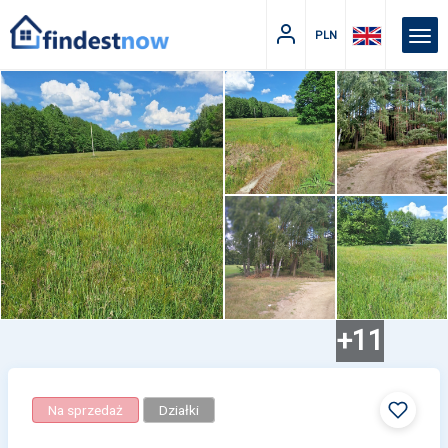
PLN
+11
Na sprzedaż
Działki