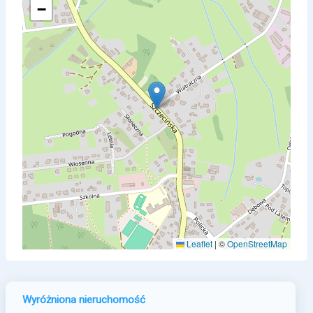
−
Leaflet
|
©
OpenStreetMap
Wyróżniona nieruchomość