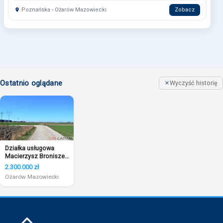
Poznańska - Ożarów Mazowiecki
Zobacz
Ostatnio oglądane
Wyczyść historię
Działka usługowa
Macierzysz Bronisze
Ożarów Maz.
2.300.000 zł
Ożarów Mazowiecki