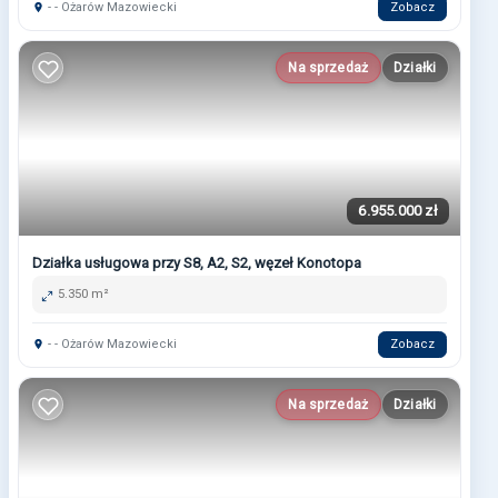
- - Ożarów Mazowiecki
Zobacz
Na sprzedaż
Działki
6.955.000 zł
Działka usługowa przy S8, A2, S2, węzeł Konotopa
5.350 m²
- - Ożarów Mazowiecki
Zobacz
Na sprzedaż
Działki