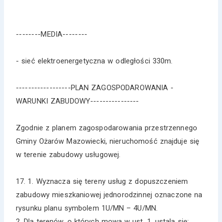
-⁠-⁠-⁠-⁠-⁠-⁠-⁠-⁠MEDIA-⁠-⁠-⁠-⁠-⁠-⁠-⁠-⁠
-⁠ sieć elektroenergetyczna w odległości 330m.
------------------PLAN ZAGOSPODAROWANIA -
WARUNKI ZABUDOWY----------------
Zgodnie z planem zagospodarowania przestrzennego
Gminy Ożarów Mazowiecki, nieruchomość znajduje się
w terenie zabudowy usługowej.
17. 1. Wyznacza się tereny usług z dopuszczeniem
zabudowy mieszkaniowej jednorodzinnej oznaczone na
rysunku planu symbolem 1U/MN – 4U/MN.
2. Dla terenów, o których mowa w ust. 1, ustala się: