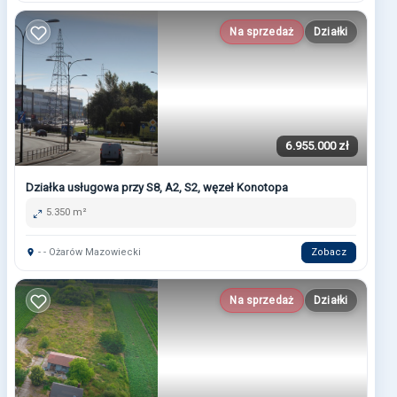
Na sprzedaż
Działki
6.955.000 zł
Działka usługowa przy S8, A2, S2, węzeł Konotopa
5.350 m²
- - Ożarów Mazowiecki
Zobacz
Na sprzedaż
Działki