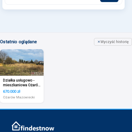
Ostatnio oglądane
Wyczyść historię
Działka usługowo -
mieszkaniowa Ożarów
Mazowiecki
670.000 zł
Ożarów Mazowiecki