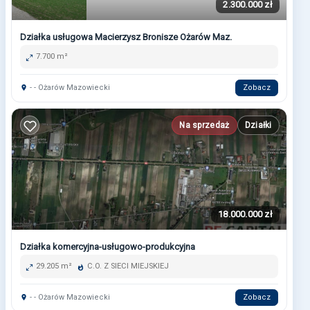
2.300.000 zł
Działka usługowa Macierzysz Bronisze Ożarów Maz.
7.700 m²
- - Ożarów Mazowiecki
Zobacz
Na sprzedaż
Działki
18.000.000 zł
Działka komercyjna-usługowo-produkcyjna
29.205 m²
C.O. Z SIECI MIEJSKIEJ
- - Ożarów Mazowiecki
Zobacz