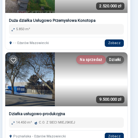
2.520.000 zł
Duża działka Usługowo Przemysłowa Konotopa
5.850 m²
- - Ożarów Mazowiecki
Zobacz
Na sprzedaż
Działki
9.500.000 zł
Działka usługowo-produkcyjna
14.450 m²
C.O. Z SIECI MIEJSKIEJ
Poznańska - Ożarów Mazowiecki
Zobacz