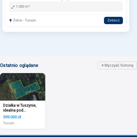
1.000 m²
Żabia - Tuszyn
Zobacz
Ostatnio oglądane
Wyczyść historię
Działka w Tuszynie,
idealna pod
inwestycję
599.000 zł
Tuszyn