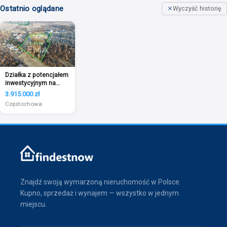
Ostatnio oglądane
Wyczyść historię
Działka z potencjałem
inwestycyjnym na
sprzedaż
3.915.000 zł
Częstochowa
Znajdź swoją wymarzoną nieruchomość w Polsce.
Kupno, sprzedaż i wynajem — wszystko w jednym
miejscu.