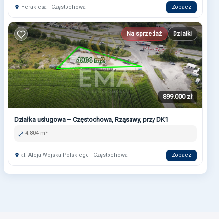
Heraklesa - Częstochowa
Zobacz
Na sprzedaż
Działki
899.000 zł
Działka usługowa – Częstochowa, Rząsawy, przy DK1
4.804 m²
al. Aleja Wojska Polskiego - Częstochowa
Zobacz