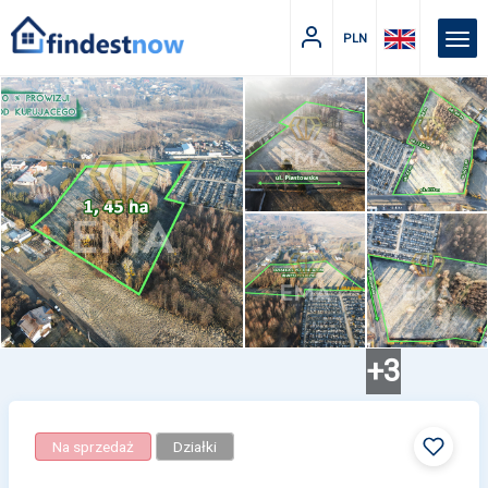
PLN
+3
Na sprzedaż
Działki