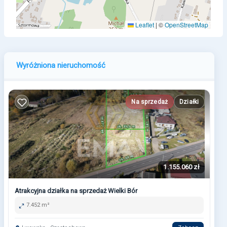
Leaflet
|
©
OpenStreetMap
Wyróżniona nieruchomość
Na sprzedaż
Działki
1.155.060 zł
Atrakcyjna działka na sprzedaż Wielki Bór
7.452 m²