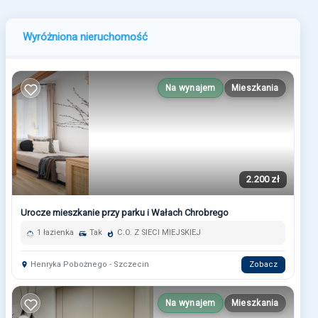
Wyróżniona nieruchomość
Na wynajem
Mieszkania
2.200 zł
Urocze mieszkanie przy parku i Wałach Chrobrego
1 łazienka
Tak
C.O. Z SIECI MIEJSKIEJ
Henryka Pobożnego - Szczecin
Zobacz
Na wynajem
Mieszkania