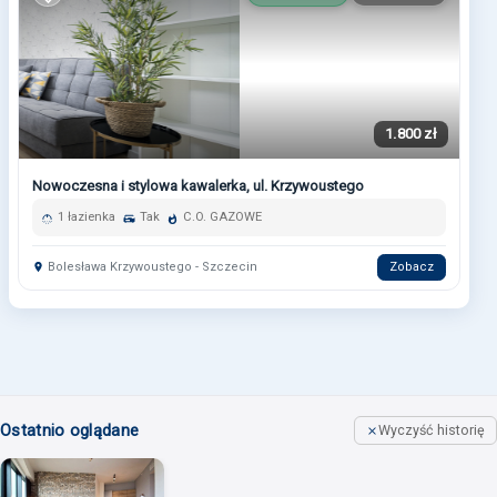
1.800 zł
Nowoczesna i stylowa kawalerka, ul. Krzywoustego
1 łazienka
Tak
C.O. GAZOWE
Bolesława Krzywoustego - Szczecin
Zobacz
Ostatnio oglądane
Wyczyść historię