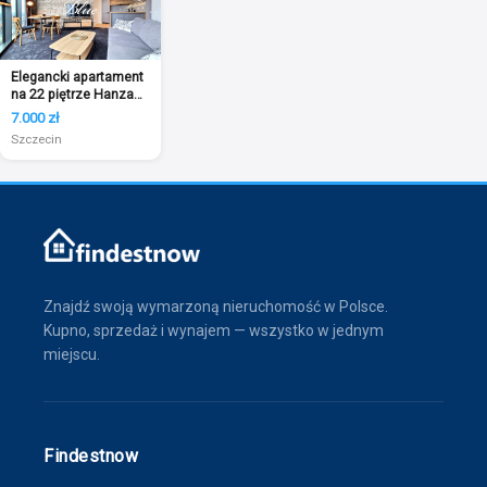
Elegancki apartament
na 22 piętrze Hanza
Tower
7.000 zł
Szczecin
Znajdź swoją wymarzoną nieruchomość w Polsce.
Kupno, sprzedaż i wynajem — wszystko w jednym
miejscu.
Findestnow