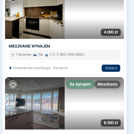
4.000 zł
MIESZKANIE WYNAJEM
1 łazienka
Tak
C.O. Z SIECI MIEJSKIEJ
Tomasza Nocznickiego - Szczecin
Zobacz
Na wynajem
Mieszkania
8.500 zł