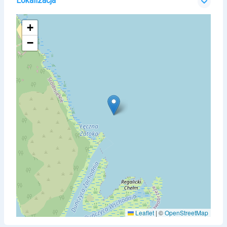
Lokalizacja
+
−
Leaflet
|
©
OpenStreetMap