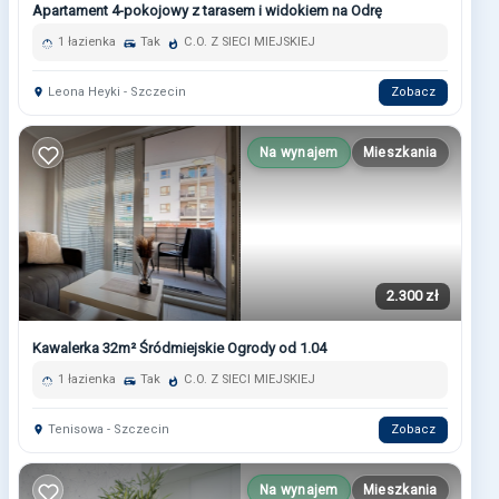
Apartament 4-pokojowy z tarasem i widokiem na Odrę
1 łazienka
Tak
C.O. Z SIECI MIEJSKIEJ
Leona Heyki - Szczecin
Zobacz
Na wynajem
Mieszkania
2.300 zł
Kawalerka 32m² Śródmiejskie Ogrody od 1.04
1 łazienka
Tak
C.O. Z SIECI MIEJSKIEJ
Tenisowa - Szczecin
Zobacz
Na wynajem
Mieszkania