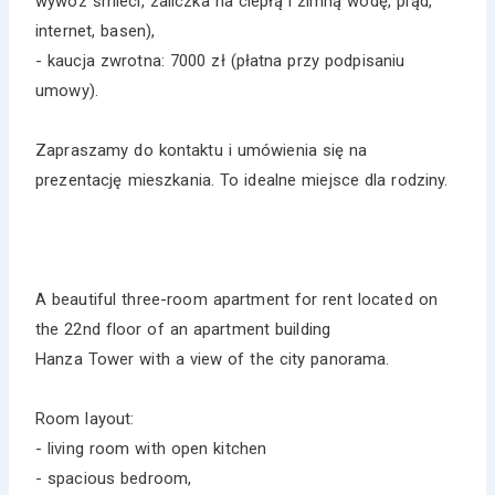
wywóz śmieci, zaliczka na ciepłą i zimną wodę, prąd,
internet, basen),
- kaucja zwrotna: 7000 zł (płatna przy podpisaniu
umowy).
Zapraszamy do kontaktu i umówienia się na
prezentację mieszkania. To idealne miejsce dla rodziny.
A beautiful three-room apartment for rent located on
the 22nd floor of an apartment building
Hanza Tower with a view of the city panorama.
Room layout:
- living room with open kitchen
- spacious bedroom,