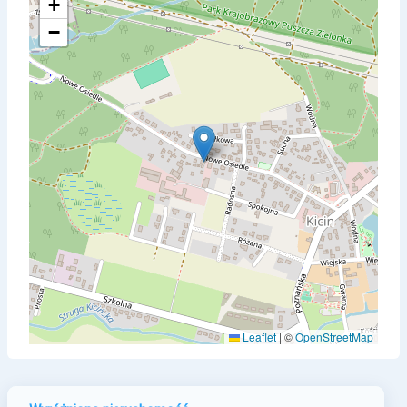
+
−
Leaflet
|
©
OpenStreetMap