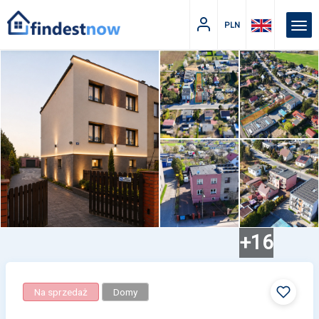
PLN
+16
Na sprzedaż
Domy