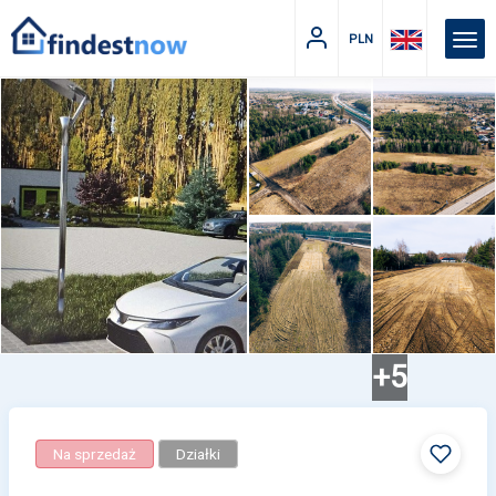
PLN
+5
Na sprzedaż
Działki