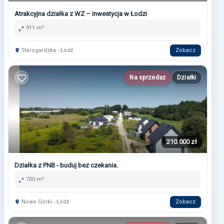
Atrakcyjna działka z WZ – inwestycja w Łodzi
911 m²
Starogardzka - Łódź
Zobacz
Na sprzedaż
Działki
210.000 zł
Działka z PNB - buduj bez czekania.
700 m²
Nowe Górki - Łódź
Zobacz