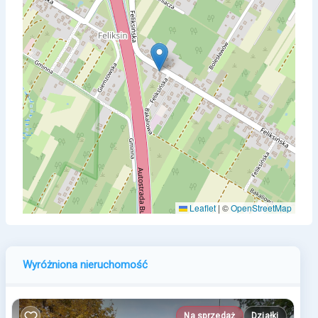
Leaflet
|
©
OpenStreetMap
Wyróżniona nieruchomość
Na sprzedaż
Działki