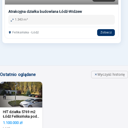
Atrakcyjna działka budowlana Łódź-Widzew
1.343 m²
Feliksińska - Łódź
Zobacz
Ostatnio oglądane
Wyczyść historię
HIT działka 5769 m2
Łódź Feliksińska pod
usługi!
1.100.000 zł