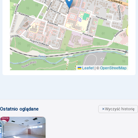
Leaflet
|
©
OpenStreetMap
Ostatnio oglądane
Wyczyść historię