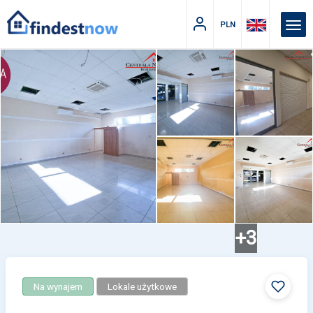
PLN
+3
Na wynajem
Lokale użytkowe