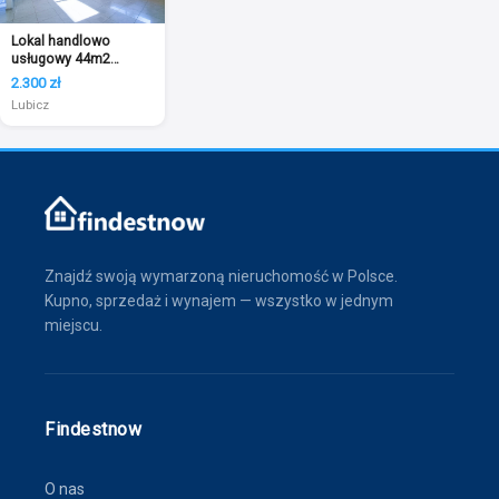
Lokal handlowo
usługowy 44m2
Lubicz Górny
2.300 zł
Lubicz
Znajdź swoją wymarzoną nieruchomość w Polsce.
Kupno, sprzedaż i wynajem — wszystko w jednym
miejscu.
Findestnow
O nas