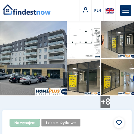
PLN
+8
Na wynajem
Lokale użytkowe