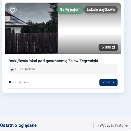
Na wynajem
Lokale użytkowe
6.000 zł
Borki/Rynia lokal pod gastronomię Zalew Zegrzyński
C.O. GAZOWE
Radzymin
Zobacz
Ostatnio oglądane
Wyczyść historię