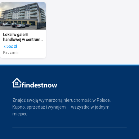
Lokal w galerii
handlowej w centrum
Radzymina
7.562 zł
Radzymin
Znajdź swoją wymarzoną nieruchomość w Polsce.
Kupno, sprzedaż i wynajem — wszystko w jednym
miejscu.