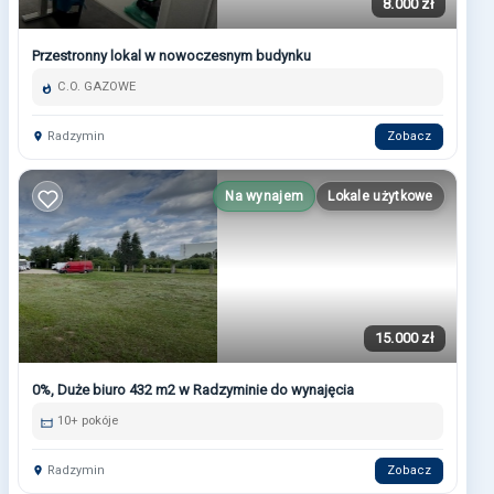
8.000 zł
Przestronny lokal w nowoczesnym budynku
C.O. GAZOWE
Radzymin
Zobacz
Na wynajem
Lokale użytkowe
15.000 zł
0%, Duże biuro 432 m2 w Radzyminie do wynajęcia
10+ pokóje
Radzymin
Zobacz