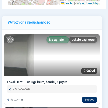
Leaflet
|
©
OpenStreetMap
Wyróżniona nieruchomość
Na wynajem
Lokale użytkowe
2.900 zł
Lokal 80 m² – usługi, biuro, handel, 1 piętro.
C.O. GAZOWE
Radzymin
Zobacz