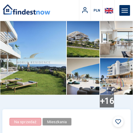
PLN
+16
Na sprzedaż
Mieszkania