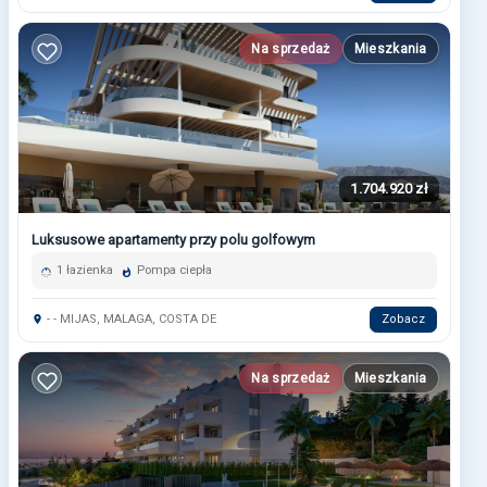
Na sprzedaż
Mieszkania
1.704.920 zł
Luksusowe apartamenty przy polu golfowym
1 łazienka
Pompa ciepła
- - MIJAS, MALAGA, COSTA DE
Zobacz
Na sprzedaż
Mieszkania