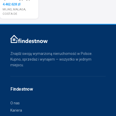
golfowym
4.462.628 zł
MIJAS, MALAGA,
COSTA DE
Znajdź swoją wymarzoną nieruchomość w Polsce.
Kupno, sprzedaż i wynajem — wszystko w jednym
miejscu.
Findestnow
O nas
Kariera