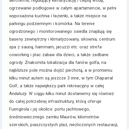
aerotermii, regulujący klimatyzację i ciepłą wodę,
ogrzewanie podłogowe w całym apartamencie, w pełni
wyposażona kuchnia i łazienki, a także miejsce na
parkingu podziemnym i komórka. Na terenie
ogrodzonego i monitorowanego osiedla znajdują się
baseny zewnętrzny i klimatyzowany, siłownia, centrum
spa z sauną, hammam, jacuzzi etc. oraz strefa
coworking i plac zabaw dla dzieci, a także zadbane
ogrody. Znakomita lokalizacja dla fanów golfa, na
najbliższe pole można dojść piechotą, a w promieniu
kilku minut autem są jeszcze 3 inne, w tym Chaparral
Golf, a także największy park rekreacyjny w całej
Andaluzji. W ciągu kilku minut dostaniemy się również
do całej potrzebnej infrastruktury, którą oferuje
Fuengirola i jej okolice: portu jachtowego,
średniowiecznego zamku Maurów, kilometrów
szerokich, piaszczystych plaż, niezliczonych restauracji,