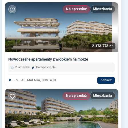
Na sprzedaż
Mieszkania
2.173.773 zł
Nowoczesne apartamenty z widokiem na morze
2 łazienka
Pompa ciepła
- - MIJAS, MALAGA, COSTA DE
Zobacz
Na sprzedaż
Mieszkania