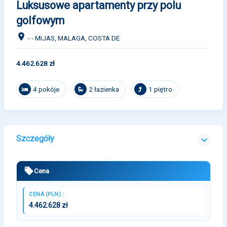
Luksusowe apartamenty przy polu
golfowym
- - MIJAS, MALAGA, COSTA DE
4.462.628 zł
4 pokóje
2 łazienka
1 piętro
Szczegóły
Cena
CENA (PLN) :
4.462.628 zł