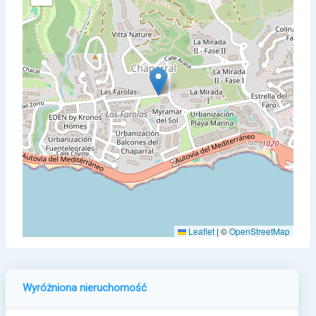
Leaflet
|
©
OpenStreetMap
Wyróżniona nieruchomość