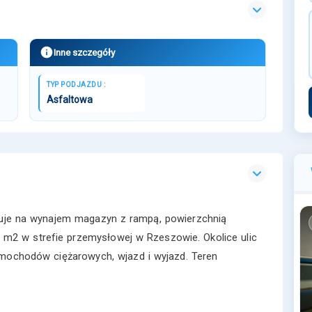
Inne szczegóły
TYP PODJAZDU :
Asfaltowa
tuje na wynajem magazyn z rampą, powierzchnią
0 m2 w strefie przemysłowej w Rzeszowie. Okolice ulic
amochodów ciężarowych, wjazd i wyjazd. Teren