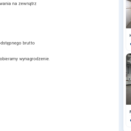
wania na zewnątrz
odstępnego brutto
obieramy wynagrodzenie.