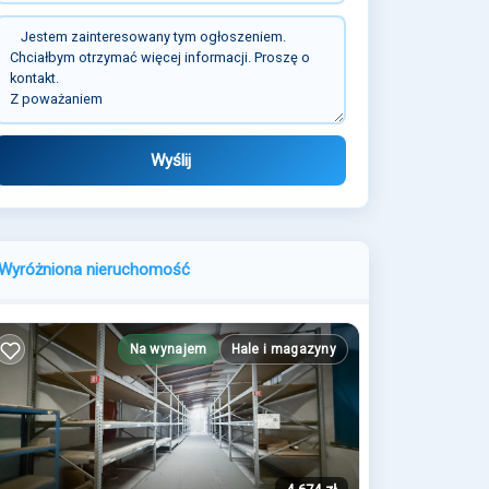
Wyślij
Wyróżniona nieruchomość
Na wynajem
Hale i magazyny