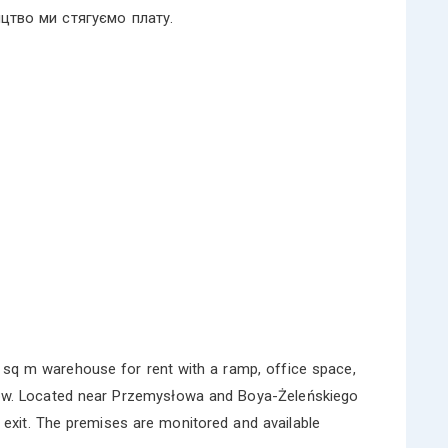
цтво ми стягуємо плату.
 sq m warehouse for rent with a ramp, office space,
zów. Located near Przemysłowa and Boya-Żeleńskiego
d exit. The premises are monitored and available