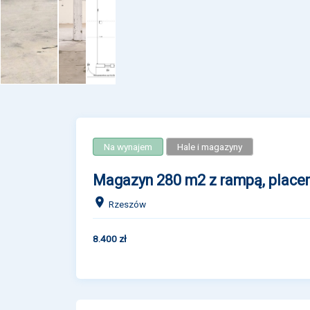
Na wynajem
Hale i magazyny
Magazyn 280 m2 z rampą, place
Rzeszów
8.400 zł