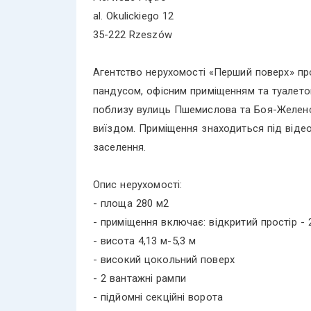
al. Okulickiego 12
35-222 Rzeszów
Агентство нерухомості «Перший поверх» пр
пандусом, офісним приміщенням та туалето
поблизу вулиць Пшемислова та Боя-Желенсь
виїздом. Приміщення знаходиться під віде
заселення.
Опис нерухомості:
- площа 280 м2
- приміщення включає: відкритий простір - 2
- висота 4,13 м-5,3 м
- високий цокольний поверх
- 2 вантажні рампи
- підйомні секційні ворота