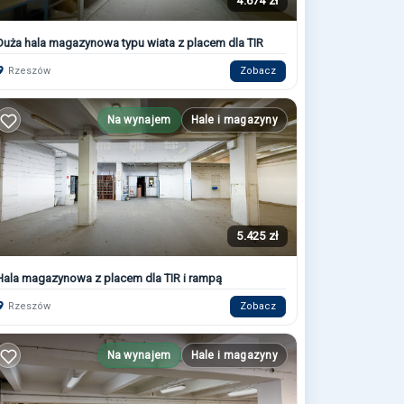
4.674 zł
Duża hala magazynowa typu wiata z placem dla TIR
Rzeszów
Zobacz
Na wynajem
Hale i magazyny
5.425 zł
Hala magazynowa z placem dla TIR i rampą
Rzeszów
Zobacz
Na wynajem
Hale i magazyny