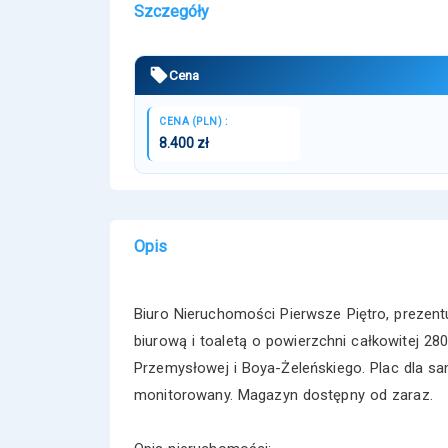
Szczegóły
Cena
CENA (PLN) :
8.400 zł
Opis
Biuro Nieruchomości Pierwsze Piętro, prezen
biurową i toaletą o powierzchni całkowitej 28
Przemysłowej i Boya-Żeleńskiego. Plac dla s
monitorowany. Magazyn dostępny od zaraz.