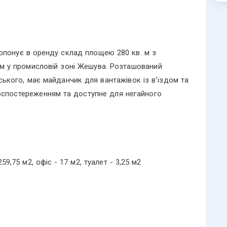
опонує в оренду склад площею 280 кв. м з
м у промисловій зоні Жешува. Розташований
кого, має майданчик для вантажівок із в'їздом та
оспостереженням та доступне для негайного
59,75 м2, офіс - 17 м2, туалет - 3,25 м2