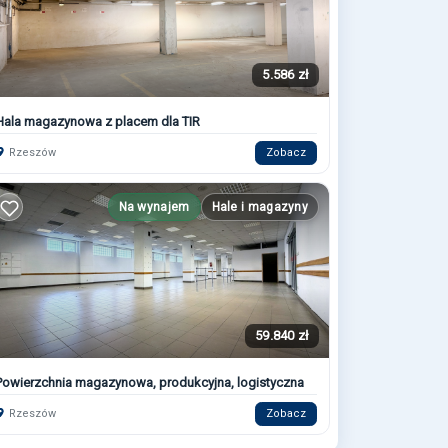
5.586 zł
Hala magazynowa z placem dla TIR
Rzeszów
Zobacz
Na wynajem
Hale i magazyny
59.840 zł
Powierzchnia magazynowa, produkcyjna, logistyczna
Rzeszów
Zobacz