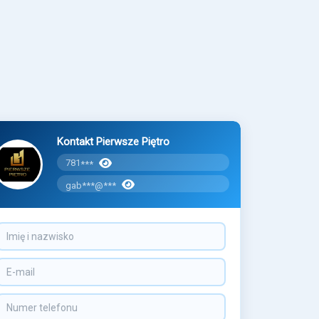
Kontakt Pierwsze Piętro
781
***
gab***@***