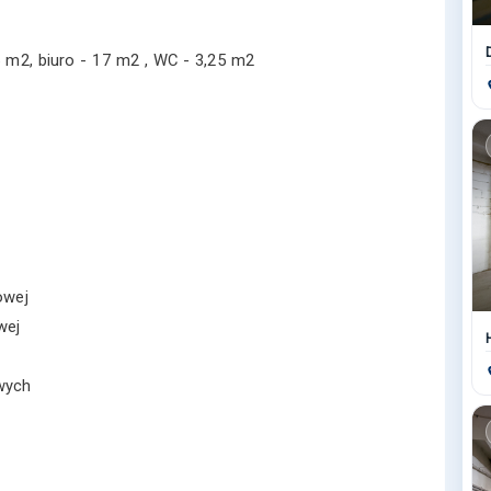
5 m2, biuro - 17 m2 , WC - 3,25 m2
owej
wej
wych