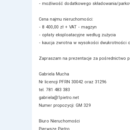
- możliwość dodatkowego składowania/parko
Cena najmu nieruchomości:
- 8 400,00 zł + VAT - magzyn
- opłaty eksploatacyjne według zużycia
- kaucja zwrotna w wysokości dwukrotności 
Zapraszam na prezentacje za pośrednictwo p
Gabriela Mucha
Nr licencji PFRN 30042 oraz 31296
tel. 781 483 383
gabriela@1pietro.net
Numer propozycji: GM 329
Biuro Nieruchomości
Pierwsze Piętro