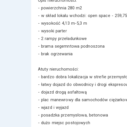
Opis nieruchomości:
- powierzchnia 280 m2
- w skład lokalu wchodzi: open space - 259,7
- wysokość 4,13 m-5,3 m
- wysoki parter
- 2 rampy przeładunkowe
- brama segemntowa podnoszona
- brak ogrzewania
Atuty nieruchomości:
- bardzo dobra lokalizacja w strefie przemysł
- łatwy dojazd do obwodnicy i drogi ekspreso
- dojazd drogą asfaltową
- plac manewrowy dla samochodów ciężarko
- wjazd i wyjazd
- posadzka przemysłowa, betonowa
- dużo miejsc postojowych