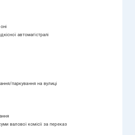
оні
дкісної автомагістралі
ання/паркування на вулиці
ання
суми валової комісії за переказ