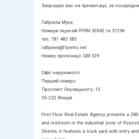
Запрошую вас на презентації, за посередни
Габріела Муха
Номери ліцензій PFRN 30042 та 31296
тел. 781 483 383
габріела@1pietro.net
Номер пропозиції: GM 329
Офіс нерухомості
Перший поверх
Проспект Окулицького, 12
35-222 Жешув
First Floor Real Estate Agency presents a 280
and restroom in the industrial zone of Rzes
Streets, it features a truck yard with entry an