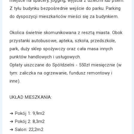
miejsce na spacery, jogging, wyjścia z dziećmi lub psem.
Z tyłu budynku bezpośrednie wejście do parku. Parking
do dyspozycji mieszkańców mieści się za budynkiem.
Okolica świetnie skomunikowana z resztą miasta. Obok
przystanki autobusowe, apteka, szkoła, przedszkole,
park, duży sklep spożywczy oraz cała masa innych
punktów handlowych i usługowych.
Opłaty uiszczane do Spółdzielni - 550zł miesięcznie (w
tym: zaliczka na ogrzewanie, fundusz remontowy i
inne).
UKŁAD MIESZKANIA:
➜ Pokój 1: 9,9m2
➜ Pokój 2: 8,3m2
➜ Salon: 22,2m2