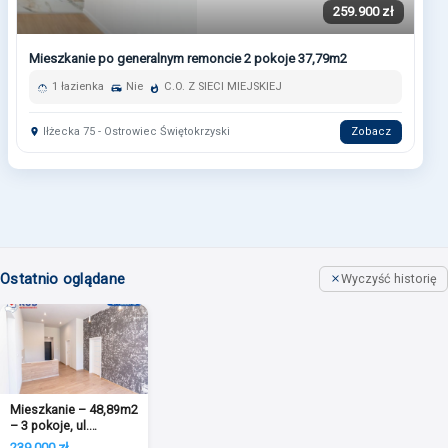
259.900 zł
Mieszkanie po generalnym remoncie 2 pokoje 37,79m2
1 łazienka
Nie
C.O. Z SIECI MIEJSKIEJ
Iłżecka 75 - Ostrowiec Świętokrzyski
Zobacz
Ostatnio oglądane
Wyczyść historię
Mieszkanie – 48,89m2
– 3 pokoje, ul.
Staszica
239.000 zł