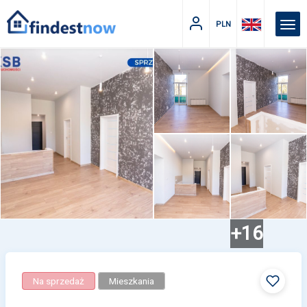
PLN
+16
Na sprzedaż
Mieszkania