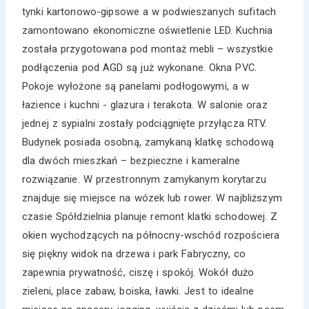
tynki kartonowo-gipsowe a w podwieszanych sufitach
zamontowano ekonomiczne oświetlenie LED. Kuchnia
została przygotowana pod montaż mebli – wszystkie
podłączenia pod AGD są już wykonane. Okna PVC.
Pokoje wyłożone są panelami podłogowymi, a w
łazience i kuchni - glazura i terakota. W salonie oraz
jednej z sypialni zostały podciągnięte przyłącza RTV.
Budynek posiada osobną, zamykaną klatkę schodową
dla dwóch mieszkań – bezpieczne i kameralne
rozwiązanie. W przestronnym zamykanym korytarzu
znajduje się miejsce na wózek lub rower. W najbliższym
czasie Spółdzielnia planuje remont klatki schodowej. Z
okien wychodzących na północny-wschód rozpościera
się piękny widok na drzewa i park Fabryczny, co
zapewnia prywatność, ciszę i spokój. Wokół dużo
zieleni, place zabaw, boiska, ławki. Jest to idealne