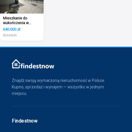
Mieszkanie do
wukończenia w
Centrum miasta, 2023
640.000 zł
r
Szczecin
Znajdź swoją wymarzoną nieruchomość w Polsce.
Kupno, sprzedaż i wynajem — wszystko w jednym
miejscu.
Findestnow