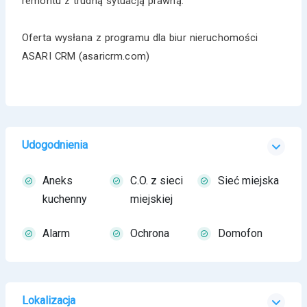
remontu z trudną sytuacją prawną.
Oferta wysłana z programu dla biur nieruchomości
ASARI CRM (asaricrm.com)
Udogodnienia
Aneks
C.O. z sieci
Sieć miejska
kuchenny
miejskiej
Alarm
Ochrona
Domofon
Lokalizacja