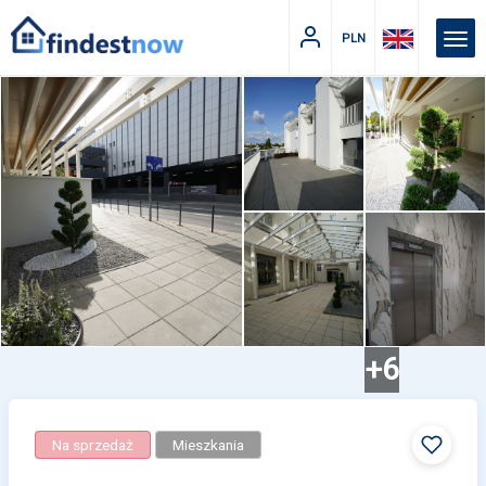
PLN
+6
Na sprzedaż
Mieszkania