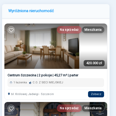
Wyróżniona nieruchomość
Na sprzedaż
Mieszkania
420.000 zł
Centrum Szczecina | 2 pokoje | 45,27 m² | parter
1 łazienka
C.O. Z SIECI MIEJSKIEJ
bł. Królowej Jadwigi - Szczecin
Zobacz
Na sprzedaż
Mieszkania