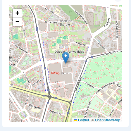
+
−
Leaflet
|
©
OpenStreetMap