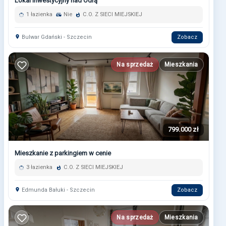
Lokal inwestycyjny nad Odrą
1 łazienka
Nie
C.O. Z SIECI MIEJSKIEJ
Bulwar Gdański - Szczecin
Zobacz
Na sprzedaż
Mieszkania
799.000 zł
Mieszkanie z parkingiem w cenie
3 łazienka
C.O. Z SIECI MIEJSKIEJ
Edmunda Bałuki - Szczecin
Zobacz
Na sprzedaż
Mieszkania