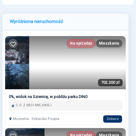
Wyróżniona nieruchomość
Na sprzedaż
Mieszkania
702.200 zł
0%, widok na Szrenicę, w pobliżu parku DINO
C.O. Z SIECI MIEJSKIEJ
Muzealna - Szklarska Poręba
Zobacz
Na sprzedaż
Mieszkania