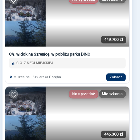
449.700 zł
0%, widok na Szrenicę, w pobliżu parku DINO
C.O. Z SIECI MIEJSKIEJ
Muzealna - Szklarska Poręba
Zobacz
Na sprzedaż
Mieszkania
446.300 zł