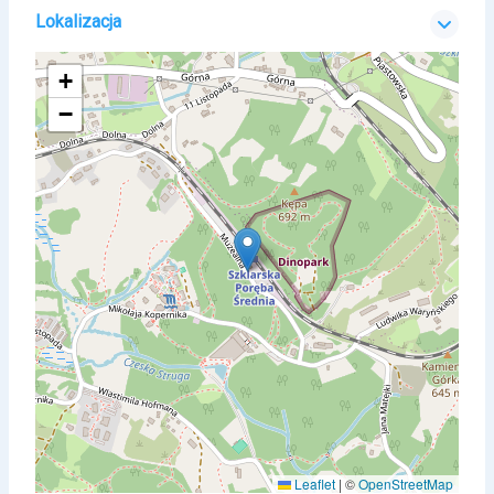
Lokalizacja
+
−
Leaflet
|
©
OpenStreetMap