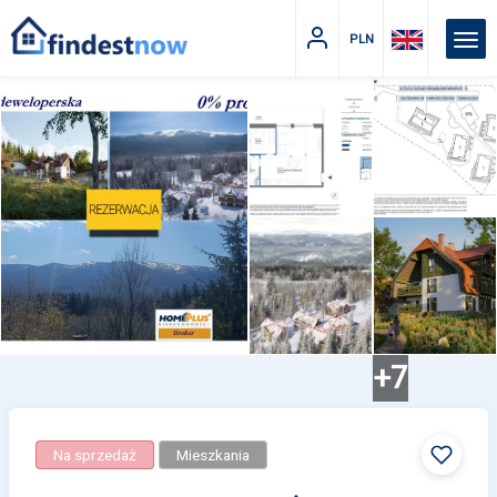
PLN
+7
Na sprzedaż
Mieszkania