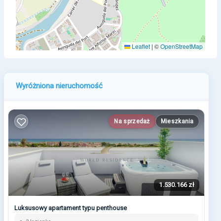
Leaflet
|
©
OpenStreetMap
Wyróżniona nieruchomość
Na sprzedaż
Mieszkania
1.530.166 zł
Luksusowy apartament typu penthouse