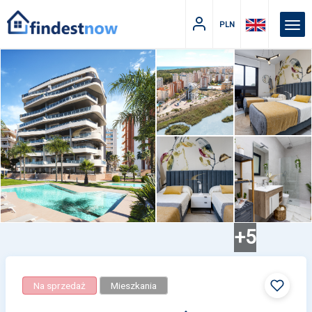
PLN
+5
Na sprzedaż
Mieszkania