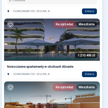
2 łazienka
- - GUARDAMAR DEL SEGURA, A
Zobacz
Na sprzedaż
Mieszkania
1.210.493 zł
Nowoczesne apartamenty w okolicach Alicante
- - GUARDAMAR DEL SEGURA, A
Zobacz
Na sprzedaż
Mieszkania