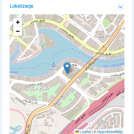
Lokalizacja
+
−
Leaflet
|
©
OpenStreetMap