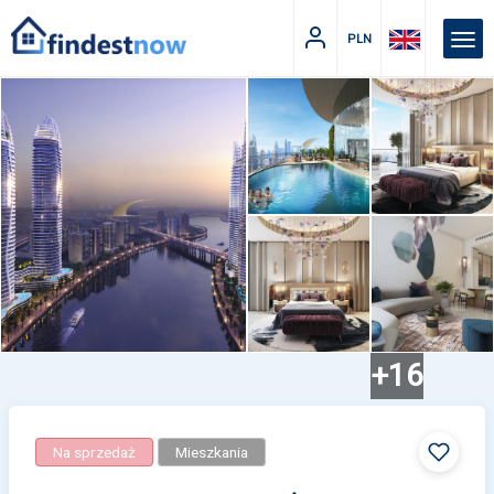
PLN
+16
Na sprzedaż
Mieszkania