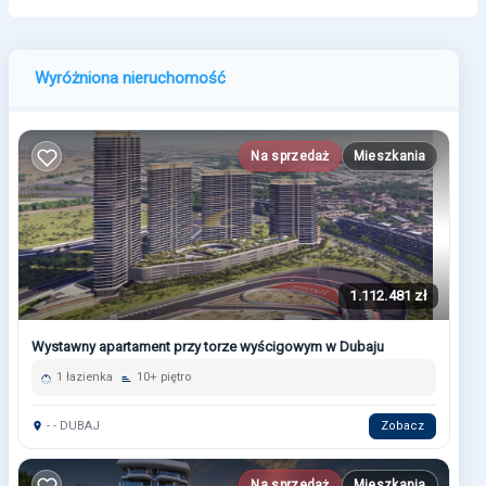
Wyróżniona nieruchomość
Na sprzedaż
Mieszkania
1.112.481 zł
Wystawny apartament przy torze wyścigowym w Dubaju
1 łazienka
10+ piętro
- - DUBAJ
Zobacz
Na sprzedaż
Mieszkania