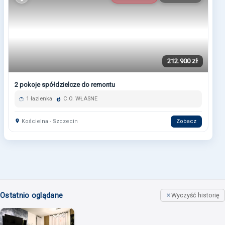
212.900 zł
2 pokoje spółdzielcze do remontu
1 łazienka
C.O. WŁASNE
Kościelna - Szczecin
Zobacz
Ostatnio oglądane
Wyczyść historię