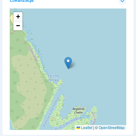
Lokalizacja
+
−
Leaflet
|
©
OpenStreetMap