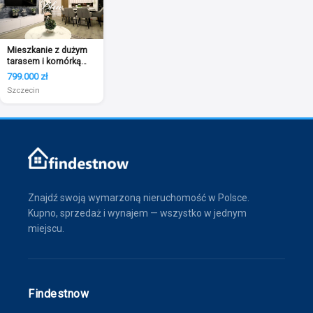
Mieszkanie z dużym
tarasem i komórką
lokatorską
799.000 zł
Szczecin
Znajdź swoją wymarzoną nieruchomość w Polsce.
Kupno, sprzedaż i wynajem — wszystko w jednym
miejscu.
Findestnow