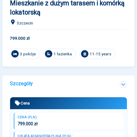
Mieszkanie z dużym tarasem i komórką
lokatorską
Szczecin
799.000 zł
3 pokóje
1 łazienka
11-15 years
Szczegóły
Cena
CENA (PLN) :
799.000 zł
OPŁATA ADMINISTRACYJNA (PLN) :