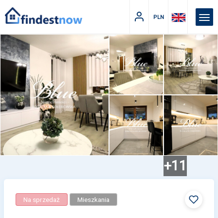
PLN
+11
Na sprzedaż
Mieszkania