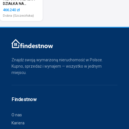
DZIAŁKA NA
MIERZYNIE, Z MPZP!!
466.240 zł
Dobra (Szczecińska)
Znajdź swoją wymarzoną nieruchomość w Polsce.
Kupno, sprzedaż i wynajem — wszystko w jednym
miejscu.
Findestnow
O nas
Kariera