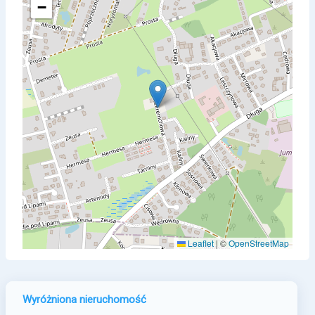
−
Leaflet
|
©
OpenStreetMap
Wyróżniona nieruchomość