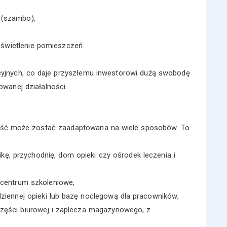
a (szambo),
oświetlenie pomieszczeń.
yjnych, co daje przyszłemu inwestorowi dużą swobodę
owanej działalności.
omość może zostać zaadaptowana na wiele sposobów. To
ikę, przychodnię, dom opieki czy ośrodek leczenia i
 centrum szkoleniowe,
dziennej opieki lub bazę noclegową dla pracowników,
części biurowej i zaplecza magazynowego, z