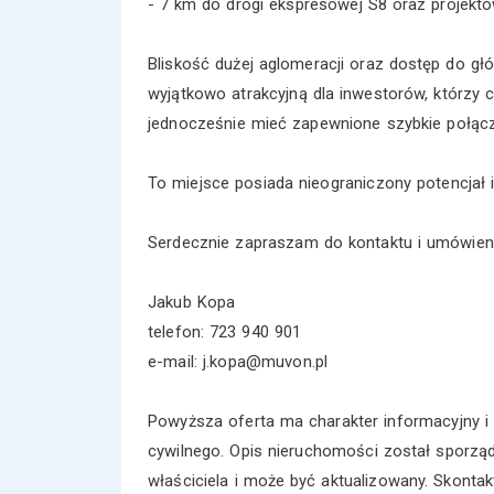
- 7 km do drogi ekspresowej S8 oraz projekto
Bliskość dużej aglomeracji oraz dostęp do gł
wyjątkowo atrakcyjną dla inwestorów, którzy 
jednocześnie mieć zapewnione szybkie połącze
To miejsce posiada nieograniczony potencjał i
Serdecznie zapraszam do kontaktu i umówieni
Jakub Kopa
telefon: 723 940 901
e-mail: j.kopa@muvon.pl
Powyższa oferta ma charakter informacyjny i 
cywilnego. Opis nieruchomości został sporzą
właściciela i może być aktualizowany. Skonta