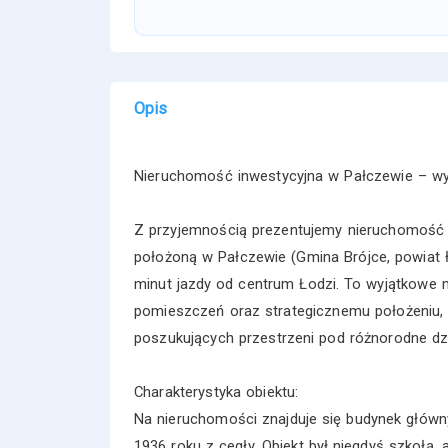
Opis
Nieruchomość inwestycyjna w Pałczewie – wy
Z przyjemnością prezentujemy nieruchomość 
położoną w Pałczewie (Gmina Brójce, powiat łó
minut jazdy od centrum Łodzi. To wyjątkowe mi
pomieszczeń oraz strategicznemu położeniu,
poszukujących przestrzeni pod różnorodne dz
Charakterystyka obiektu:
Na nieruchomości znajduje się budynek główn
1936 roku z cegły. Obiekt był niegdyś szkołą,