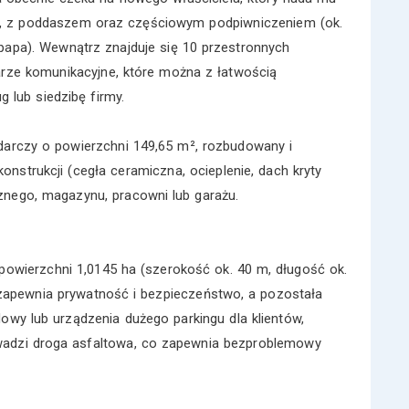
y, z poddaszem oraz częściowym podpiwniczeniem (ok.
papa). Wewnątrz znajduje się 10 przestronnych
arze komunikacyjne, które można z łatwością
lub siedzibę firmy.
arczy o powierzchni 149,65 m², rozbudowany i
onstrukcji (cegła ceramiczna, ocieplenie, dach kryty
znego, magazynu, pracowni lub garażu.
powierzchni 1,0145 ha (szerokość ok. 40 m, długość ok.
 zapewnia prywatność i bezpieczeństwo, a pozostała
owy lub urządzenia dużego parkingu dla klientów,
wadzi droga asfaltowa, co zapewnia bezproblemowy