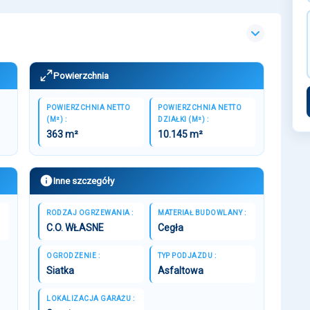
Powierzchnia
POWIERZCHNIA NETTO
POWIERZCHNIA NETTO
(M²) :
DZIAŁKI (M²) :
363 m²
10.145 m²
Inne szczegóły
RODZAJ OGRZEWANIA :
MATERIAŁ BUDOWLANY :
C.O. WŁASNE
Cegła
OGRODZENIE :
TYP PODJAZDU :
Siatka
Asfaltowa
LOKALIZACJA GARAŻU :