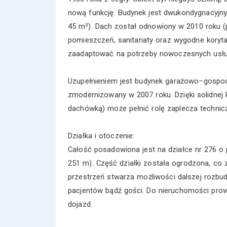
nową funkcję. Budynek jest dwukondygnacyjn
45 m²). Dach został odnowiony w 2010 roku (
pomieszczeń, sanitariaty oraz wygodne koryt
zaadaptować na potrzeby nowoczesnych usług 
Uzupełnieniem jest budynek garażowo–gospod
zmodernizowany w 2007 roku. Dzięki solidnej k
dachówką) może pełnić rolę zaplecza technic
Działka i otoczenie:
Całość posadowiona jest na działce nr 276 o 
251 m). Część działki została ogrodzona, co
przestrzeń stwarza możliwości dalszej rozbud
pacjentów bądź gości. Do nieruchomości pro
dojazd.