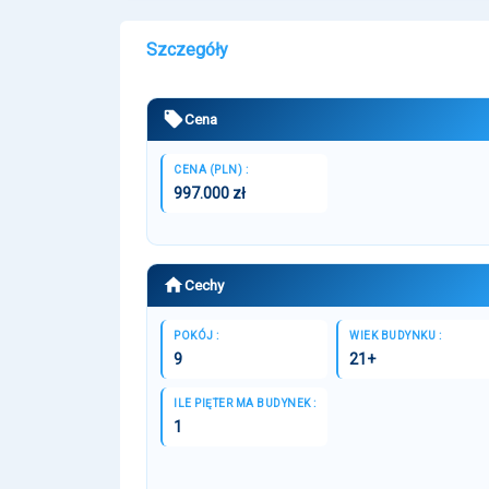
Szczegóły
Cena
CENA (PLN) :
997.000 zł
Cechy
POKÓJ :
WIEK BUDYNKU :
9
21+
ILE PIĘTER MA BUDYNEK :
1