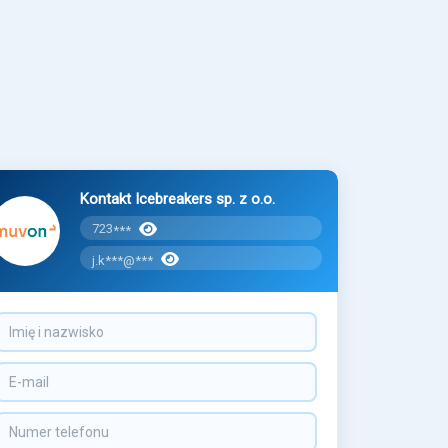
Kontakt Icebreakers sp. z o.o.
723
***
j.k***@***