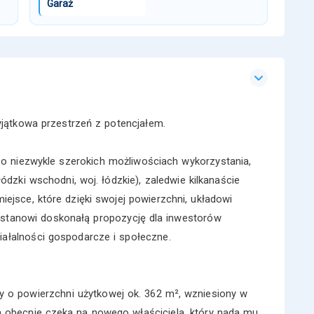
Garaż
jątkowa przestrzeń z potencjałem.
o niezwykle szerokich możliwościach wykorzystania,
dzki wschodni, woj. łódzkie), zaledwie kilkanaście
ejsce, które dzięki swojej powierzchni, układowi
 stanowi doskonałą propozycję dla inwestorów
iałalności gospodarcze i społeczne.
y o powierzchni użytkowej ok. 362 m², wzniesiony w
 a obecnie czeka na nowego właściciela, który nada mu