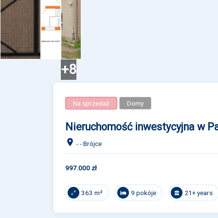
+8
Na sprzedaż
Domy
Nieruchomość inwestycyjna w Pa
- - Brójce
997.000 zł
9 pokóje
21+ years
363 m²