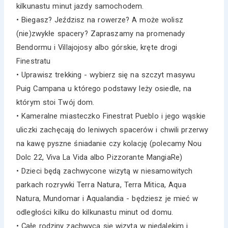
kilkunastu minut jazdy samochodem.
• Biegasz? Jeździsz na rowerze? A może wolisz
(nie)zwykłe spacery? Zapraszamy na promenady
Bendormu i Villajojosy albo górskie, kręte drogi
Finestratu
• Uprawisz trekking - wybierz się na szczyt masywu
Puig Campana u którego podstawy leży osiedle, na
którym stoi Twój dom.
• Kameralne miasteczko Finestrat Pueblo i jego wąskie
uliczki zachęcają do leniwych spacerów i chwili przerwy
na kawę pyszne śniadanie czy kolację (polecamy Nou
Dolc 22, Viva La Vida albo Pizzorante MangiaRe)
• Dzieci będą zachwycone wizytą w niesamowitych
parkach rozrywki Terra Natura, Terra Mitica, Aqua
Natura, Mundomar i Aqualandia - będziesz je mieć w
odległości kilku do kilkunastu minut od domu.
• Całe rodziny zachwycą się wizytą w niedalekim i