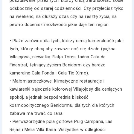
poszukiwane przez tych, którzy chcą zafundować sobie
odskocznię od szarej codzienności. Czy przylecisz tylko
na weekend, na dłuższy czas czy na resztę życia, na
pewno docenisz możliwości jakie daje ten region:
• Plaże zarówno dla tych, którzy cenią kameralność jak i
tych, którzy chcą aby zawsze coś się działo (piękna
Villajojosa, niewielka Platja Tores, ładna Cala de
Finestrat, tętniący życiem Benidorm czy bardzo
kameralne Cala Fonda i Cala Tio Ximo).
• Małomiasteczkowe, klimatyczne restauracje i
kawiarenki bajecznie kolorowej Villajojosy dla ceniących
spokój, a jednak bezpośrednia bliskość
kosmopolitycznego Benidormu, dla tych dla których
zabawa ma trwać do rana.
• Pierwszorzędne pola golfowe Puig Campana, Las
Rejas i Melia Villa Itana. Wszystkie w odległości