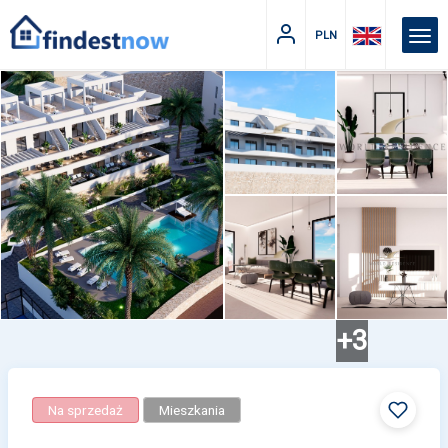
PLN
+3
Na sprzedaż
Mieszkania