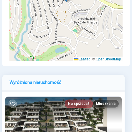
Leaflet
|
©
OpenStreetMap
Wyróżniona nieruchomość
Na sprzedaż
Mieszkania