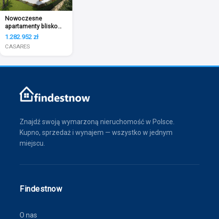
Nowoczesne
apartamenty blisko
pola golfowego
1.282.952 zł
CASARES
Znajdź swoją wymarzoną nieruchomość w Polsce.
Kupno, sprzedaż i wynajem — wszystko w jednym
miejscu.
Findestnow
O nas