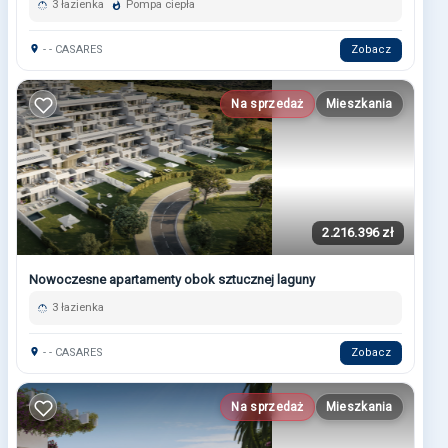
3 łazienka
Pompa ciepła
- - CASARES
Zobacz
Na sprzedaż
Mieszkania
2.216.396 zł
Nowoczesne apartamenty obok sztucznej laguny
3 łazienka
- - CASARES
Zobacz
Na sprzedaż
Mieszkania