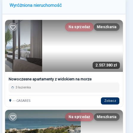
Wyróżniona nieruchomość
Na sprzedaż
Mieszkania
2.557.380 zł
Nowoczesne apartamenty z widokiem na morze
3 łazienka
- - CASARES
Zobacz
Na sprzedaż
Mieszkania