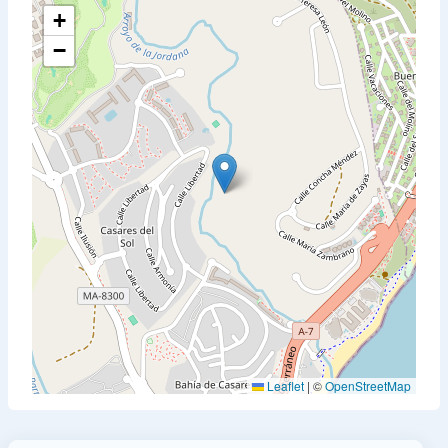
+
−
Leaflet
|
©
OpenStreetMap