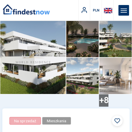
PLN
+8
Na sprzedaż
Mieszkania