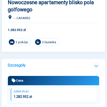
Nowoczesne apartamenty blisko pola
golfowego
- - CASARES
1.282.952 zł
3 pokóje
2 łazienka
Szczegóły
Cena
CENA (PLN) :
1.282.952 zł