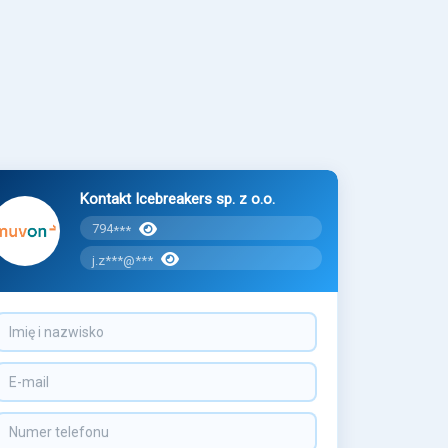
Kontakt Icebreakers sp. z o.o.
794
***
j.z***@***