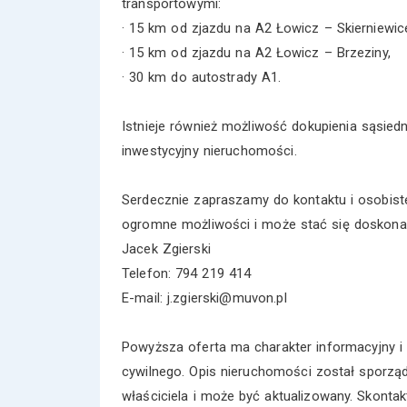
transportowymi:
· 15 km od zjazdu na A2 Łowicz – Skierniewic
· 15 km od zjazdu na A2 Łowicz – Brzeziny,
· 30 km do autostrady A1.
Istnieje również możliwość dokupienia sąsiedni
inwestycyjny nieruchomości.
Serdecznie zapraszamy do kontaktu i osobiste
ogromne możliwości i może stać się doskonał
Jacek Zgierski
Telefon: 794 219 414
E-mail: j.zgierski@muvon.pl
Powyższa oferta ma charakter informacyjny i 
cywilnego. Opis nieruchomości został sporzą
właściciela i może być aktualizowany. Skonta