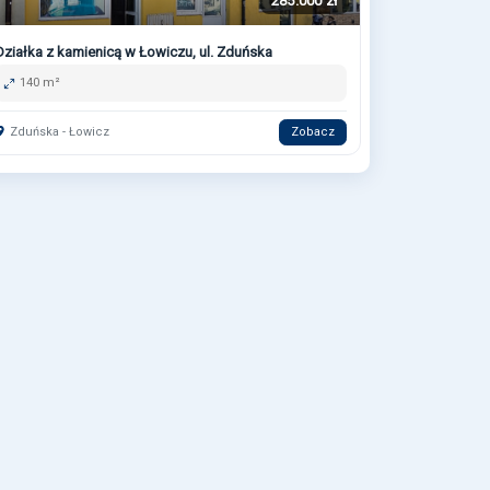
285.000 zł
Działka z kamienicą w Łowiczu, ul. Zduńska
140 m²
Zduńska - Łowicz
Zobacz