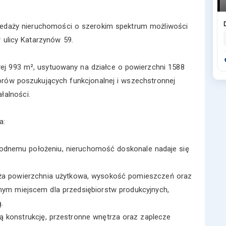
zedaży nieruchomości o szerokim spektrum możliwości
 ulicy Katarzynów 59.
wej 993 m², usytuowany na działce o powierzchni 1588
orów poszukujących funkcjonalnej i wszechstronnej
łalności.
a:
ogodnemu położeniu, nieruchomość doskonale nadaje się
duża powierzchnia użytkowa, wysokość pomieszczeń oraz
nym miejscem dla przedsiębiorstw produkcyjnych,
.
ną konstrukcję, przestronne wnętrza oraz zaplecze