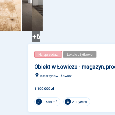
+6
Na sprzedaż
Lokale użytkowe
Obiekt w Łowiczu - magazyn, prod
Katarzynów - Łowicz
1.100.000 zł
21+ years
1.588 m²