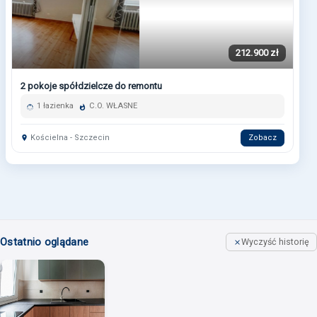
212.900 zł
2 pokoje spółdzielcze do remontu
1 łazienka
C.O. WŁASNE
Kościelna - Szczecin
Zobacz
Ostatnio oglądane
Wyczyść historię