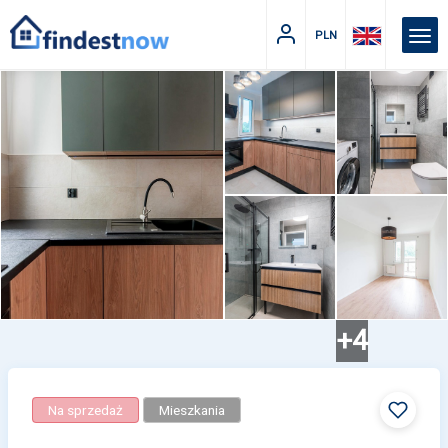
PLN
+4
Na sprzedaż
Mieszkania