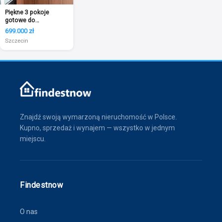
Piękne 3 pokoje
gotowe do
zamieszkania
699.000 zł
Szczecin
Znajdź swoją wymarzoną nieruchomość w Polsce.
Kupno, sprzedaż i wynajem — wszystko w jednym
miejscu.
Findestnow
O nas