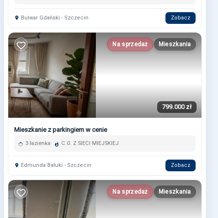
Bulwar Gdański - Szczecin
Zobacz
Na sprzedaż
Mieszkania
799.000 zł
Mieszkanie z parkingiem w cenie
3 łazienka
C.O. Z SIECI MIEJSKIEJ
Edmunda Bałuki - Szczecin
Zobacz
Na sprzedaż
Mieszkania