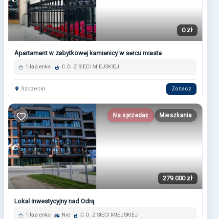
0 zł
Apartament w zabytkowej kamienicy w sercu miasta
1 łazienka
C.O. Z SIECI MIEJSKIEJ
Szczecin
Zobacz
Na sprzedaż
Mieszkania
279.000 zł
Lokal inwestycyjny nad Odrą
1 łazienka
Nie
C.O. Z SIECI MIEJSKIEJ