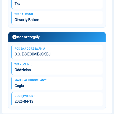
Tak
TYP BALKONU :
Otwarty Balkon
Inne szczegóły
RODZAJ OGRZEWANIA :
C.O. Z SIECI MIEJSKIEJ
TYP KUCHNI :
Oddzielna
MATERIAŁ BUDOWLANY :
Cegła
DOSTĘPNE OD :
2026-04-13