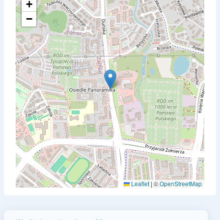
+
−
Leaflet
|
©
OpenStreetMap