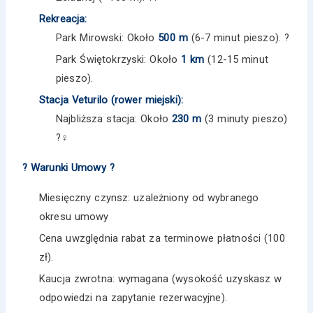
Rekreacja:
Park Mirowski: Około
500 m
(6-7 minut pieszo). ?️
Park Świętokrzyski: Około
1 km
(12-15 minut
pieszo).
Stacja Veturilo (rower miejski):
Najbliższa stacja: Około
230 m
(3 minuty pieszo)
?‍♀️
? Warunki Umowy ?
Miesięczny czynsz: uzależniony od wybranego
okresu umowy
Cena uwzględnia rabat za terminowe płatności (100
zł).
Kaucja zwrotna: wymagana (wysokość uzyskasz w
odpowiedzi na zapytanie rezerwacyjne).