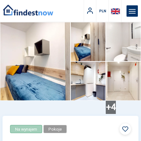
PLN
+4
Na wynajem
Pokoje