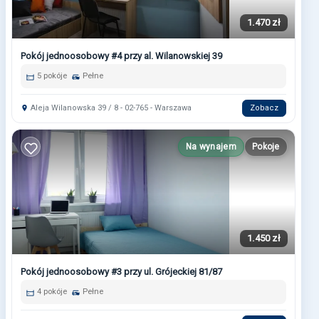
1.470 zł
Pokój jednoosobowy #4 przy al. Wilanowskiej 39
5 pokóje
Pełne
Aleja Wilanowska 39 / 8 - 02-765 - Warszawa
Zobacz
Na wynajem
Pokoje
1.450 zł
Pokój jednoosobowy #3 przy ul. Grójeckiej 81/87
4 pokóje
Pełne