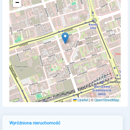
−
Leaflet
|
©
OpenStreetMap
Wyróżniona nieruchomość