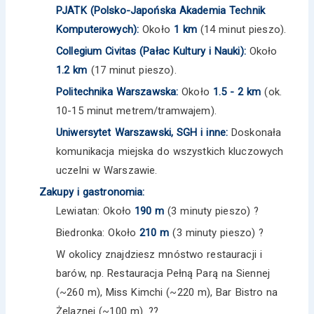
PJATK (Polsko-Japońska Akademia Technik
Komputerowych):
Około
1 km
(14 minut pieszo).
Collegium Civitas (Pałac Kultury i Nauki):
Około
1.2 km
(17 minut pieszo).
Politechnika Warszawska:
Około
1.5 - 2 km
(ok.
10-15 minut metrem/tramwajem).
Uniwersytet Warszawski, SGH i inne:
Doskonała
komunikacja miejska do wszystkich kluczowych
uczelni w Warszawie.
Zakupy i gastronomia:
Lewiatan: Około
190 m
(3 minuty pieszo) ?
Biedronka: Około
210 m
(3 minuty pieszo) ?️
W okolicy znajdziesz mnóstwo restauracji i
barów, np. Restauracja Pełną Parą na Siennej
(~260 m), Miss Kimchi (~220 m), Bar Bistro na
Żelaznej (~100 m). ??