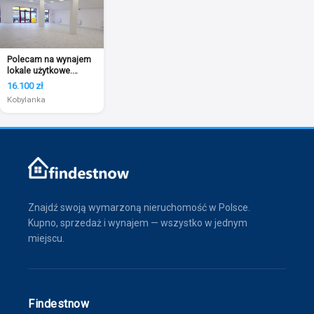
Polecam na wynajem
lokale użytkowe.
Kobylanka
16.100 zł
Kobylanka
Znajdź swoją wymarzoną nieruchomość w Polsce.
Kupno, sprzedaż i wynajem — wszystko w jednym
miejscu.
Findestnow