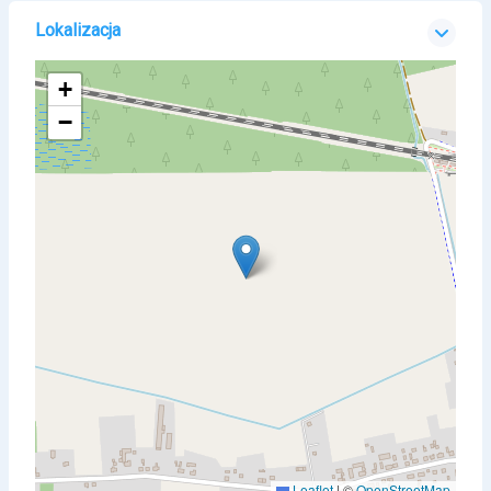
Lokalizacja
+
−
Leaflet
|
©
OpenStreetMap